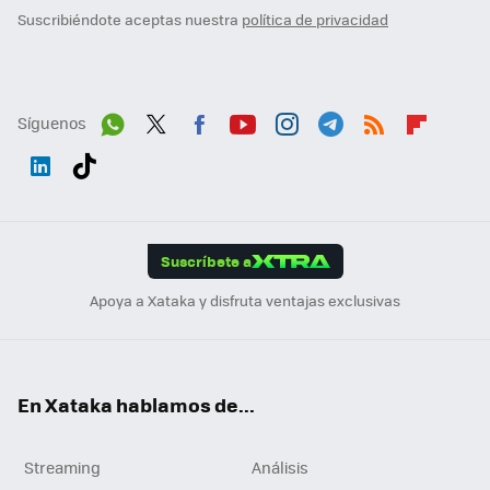
Suscribiéndote aceptas nuestra
política de privacidad
Síguenos
Wh
Twit
Fac
You
Inst
Tele
RSS
Flip
ats
ter
ebo
tub
agr
gra
boa
Link
Tikt
App
ok
e
am
m
rd
edI
ok
Suscríbete a
n
Apoya a Xataka y disfruta ventajas exclusivas
En Xataka hablamos de...
Streaming
Análisis