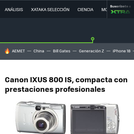
Suscríbete a
ANÁLISIS
XATAKA SELECCIÓN
CIENCIA
MOVILIDAD
HOY SE HABLA DE
AEMET
China
Bill Gates
Generación Z
iPhone 18
Canon IXUS 800 IS, compacta con
prestaciones profesionales