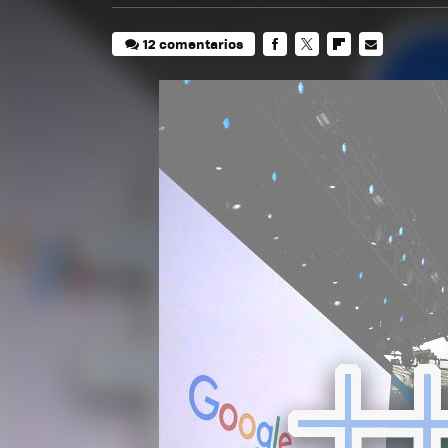
12 comentarios
FACEBOOK
TWITTER
FLIPBOARD
E-
MAIL