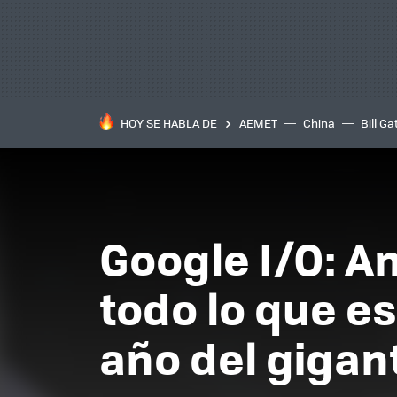
HOY SE HABLA DE
AEMET
China
Bill Ga
Google I/O: An
todo lo que e
año del gigan