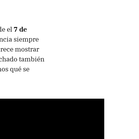
de el
7 de
encia siempre
arece mostrar
vechado también
mos qué se