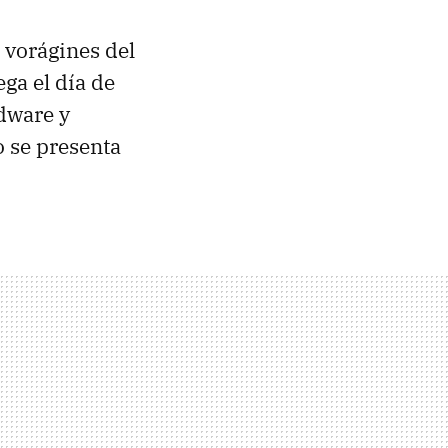
 vorágines del
ega el día de
dware y
o se presenta