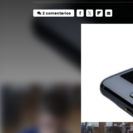
2 comentarios
FACEBOOK
TWITTER
FLIPBOARD
E-
MAIL