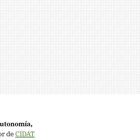
autonomía,
or de
CIDAT