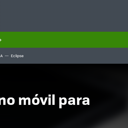
IA
Eclipse
no móvil para