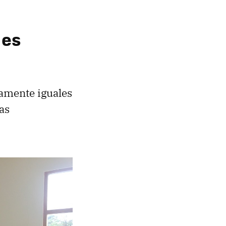
 es
tamente iguales
as