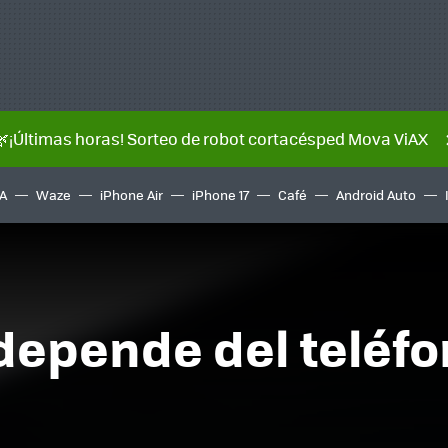
🌿¡Últimas horas! Sorteo de robot cortacésped Mova ViAX
A
Waze
iPhone Air
iPhone 17
Café
Android Auto
depende del teléfo