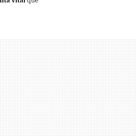
ta vital
que