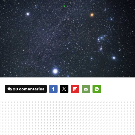
20 comentarios
FACEBOOK
TWITTER
FLIPBOARD
E-
WHATSAPP
MAIL