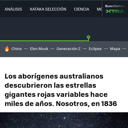
Suscríbete a
ANÁLISIS
XATAKA SELECCIÓN
CIENCIA
MOVILIDAD
HOY SE HABLA DE
China
Elon Musk
Generación Z
Eclipse
Mapa
Los aborígenes australianos
descubrieron las estrellas
gigantes rojas variables hace
miles de años. Nosotros, en 1836