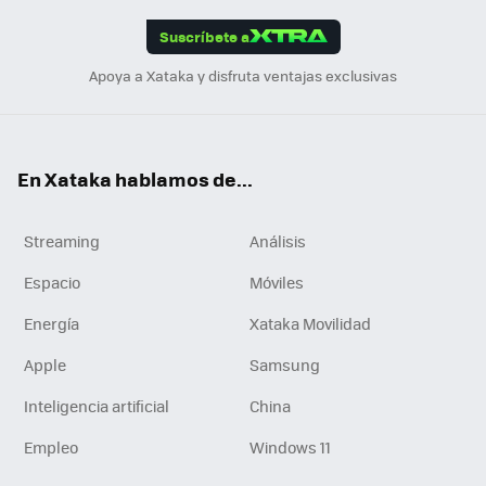
App
ok
e
am
m
rd
edI
ok
Suscríbete a
n
Apoya a Xataka y disfruta ventajas exclusivas
En Xataka hablamos de...
Streaming
Análisis
Espacio
Móviles
Energía
Xataka Movilidad
Apple
Samsung
Inteligencia artificial
China
Empleo
Windows 11