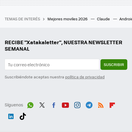
TEMAS DE INTERÉS
Mejores moviles 2026
Claude
Androi
RECIBE "Xatakaletter", NUESTRA NEWSLETTER
SEMANAL
SUSCRIBIR
Suscribiéndote aceptas nuestra
política de privacidad
Síguenos
Wh
Twit
Fac
You
Inst
Tele
RSS
Flip
ats
ter
ebo
tub
agr
gra
boa
Link
Tikt