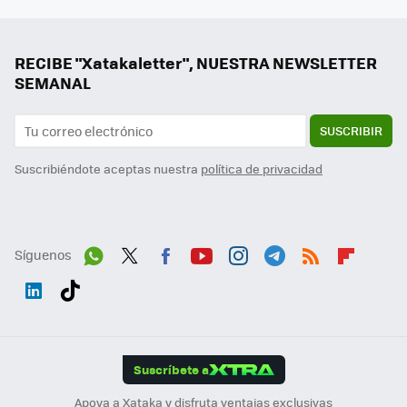
RECIBE "Xatakaletter", NUESTRA NEWSLETTER
SEMANAL
SUSCRIBIR
Suscribiéndote aceptas nuestra
política de privacidad
Síguenos
Wh
Twit
Fac
You
Inst
Tele
RSS
Flip
ats
ter
ebo
tub
agr
gra
boa
Link
Tikt
App
ok
e
am
m
rd
edI
ok
Suscríbete a
n
Apoya a Xataka y disfruta ventajas exclusivas