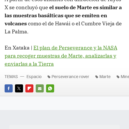
X se concluyó que
el suelo de Marte es similar a
las muestras basálticas que se emiten en
volcanes
como el de Hawái o el Cumbre Vieja de
La Palma.
En Xataka |
El plan de Perseverance y la NASA
para recoger muestras de Marte, analizarlas y
enviarlas a la Tierra
TEMAS
Espacio
Perseverance rover
Marte
Mine
FACEBOOK
TWITTER
FLIPBOARD
E-
WHATSAPP
MAIL