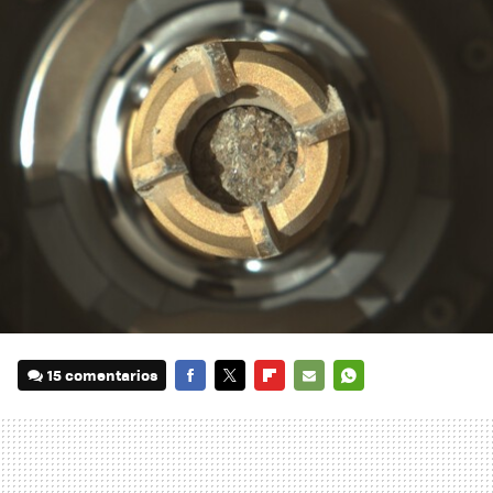
15 comentarios
FACEBOOK
TWITTER
FLIPBOARD
E-
WHATSAPP
MAIL