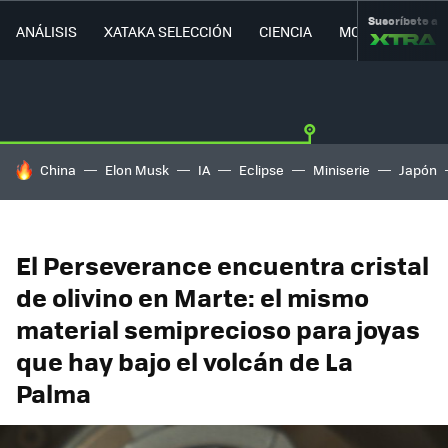
Suscríbete a
ANÁLISIS
XATAKA SELECCIÓN
CIENCIA
MOVILIDAD
HOY SE HABLA DE
China
Elon Musk
IA
Eclipse
Miniserie
Japón
El Perseverance encuentra cristal
de olivino en Marte: el mismo
material semiprecioso para joyas
que hay bajo el volcán de La
Palma