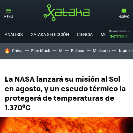
MENÚ
NUEVO
Suscríbete a
ANÁLISIS
XATAKA SELECCIÓN
CIENCIA
MOVILIDAD
HOY SE HABLA DE
China
Elon Musk
IA
Eclipse
Miniserie
Japón
La NASA lanzará su misión al Sol
en agosto, y un escudo térmico la
protegerá de temperaturas de
1.370ºC