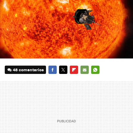
48 comentarios
FACEBOOK
TWITTER
FLIPBOARD
E-
WHATSAPP
MAIL