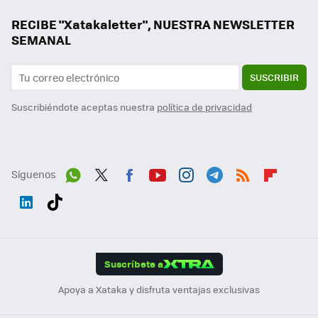
RECIBE "Xatakaletter", NUESTRA NEWSLETTER
SEMANAL
SUSCRIBIR
Suscribiéndote aceptas nuestra
política de privacidad
Síguenos
Wh
Twit
Fac
You
Inst
Tele
RSS
Flip
ats
ter
ebo
tub
agr
gra
boa
Link
Tikt
App
ok
e
am
m
rd
edI
ok
Suscríbete a
n
Apoya a Xataka y disfruta ventajas exclusivas