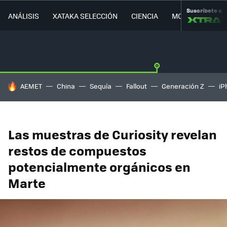
Suscríbete a
ANÁLISIS
XATAKA SELECCIÓN
CIENCIA
MOVILIDAD
HOY SE HABLA DE
AEMET
China
Sequía
Fallout
Generación Z
iP
Las muestras de Curiosity revelan
restos de compuestos
potencialmente orgánicos en
Marte