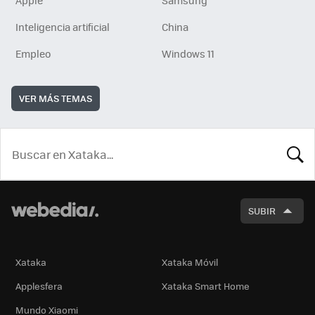
Apple
Samsung
Inteligencia artificial
China
Empleo
Windows 11
VER MÁS TEMAS
BUSCA
SUBIR
Xataka
Xataka Móvil
Applesfera
Xataka Smart Home
Mundo Xiaomi