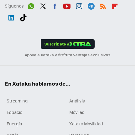
Síguenos
Wh
Twit
Fac
You
Inst
Tele
RSS
Flip
ats
ter
ebo
tub
agr
gra
boa
Link
Tikt
App
ok
e
am
m
rd
edI
ok
Suscríbete a
n
Apoya a Xataka y disfruta ventajas exclusivas
En Xataka hablamos de...
Streaming
Análisis
Espacio
Móviles
Energía
Xataka Movilidad