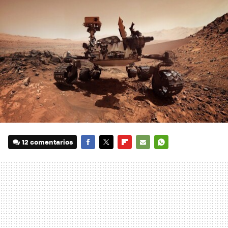
12 comentarios
FACEBOOK
TWITTER
FLIPBOARD
E-
WHATSAPP
MAIL