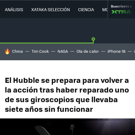
Suscríbete a
ANÁLISIS
XATAKA SELECCIÓN
CIENCIA
MOVILIDAD
HOY SE HABLA DE
China
Tim Cook
NASA
Ola de calor
iPhone 18
El Hubble se prepara para volver a
la acción tras haber reparado uno
de sus giroscopios que llevaba
siete años sin funcionar