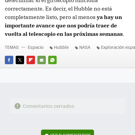
determinar si el giroscopio funciona
correctamente. Es decir, el Hubble no está
completamente listo, pero al menos
ya hay un
importante avance que nos podría traer de
vuelta al telescopio en las próximas semanas
.
TEMAS
Espacio
Hubble
NASA
Exploración espa
FACEBOOK
TWITTER
FLIPBOARD
E-
WHATSAPP
MAIL
Comentarios cerrados
VER
11 COMENTARIOS