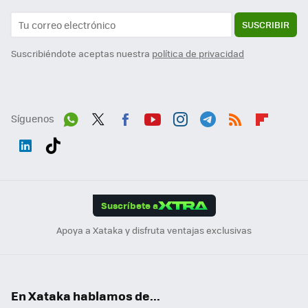
SUSCRIBIR
Suscribiéndote aceptas nuestra
política de privacidad
Síguenos
Wh
Twit
Fac
You
Inst
Tele
RSS
Flip
ats
ter
ebo
tub
agr
gra
boa
Link
Tikt
App
ok
e
am
m
rd
edI
ok
Suscríbete a
n
Apoya a Xataka y disfruta ventajas exclusivas
En Xataka hablamos de...