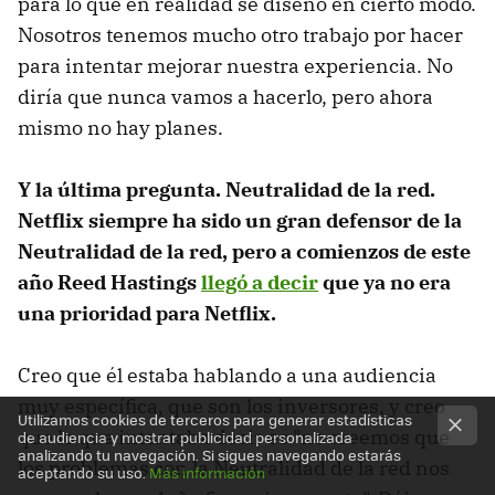
para lo que en realidad se diseñó en cierto modo.
Nosotros tenemos mucho otro trabajo por hacer
para intentar mejorar nuestra experiencia. No
diría que nunca vamos a hacerlo, pero ahora
mismo no hay planes.
Y la última pregunta. Neutralidad de la red.
Netflix siempre ha sido un gran defensor de la
Neutralidad de la red, pero a comienzos de este
año Reed Hastings
llegó a decir
que ya no era
una prioridad para Netflix.
Creo que él estaba hablando a una audiencia
muy específica, que son los inversores, y creo
Utilizamos cookies de terceros para generar estadísticas
que lo que intentaba decir es "no creemos que
de audiencia y mostrar publicidad personalizada
analizando tu navegación. Si sigues navegando estarás
los problemas con la Neutralidad de la red nos
aceptando su uso.
Más información