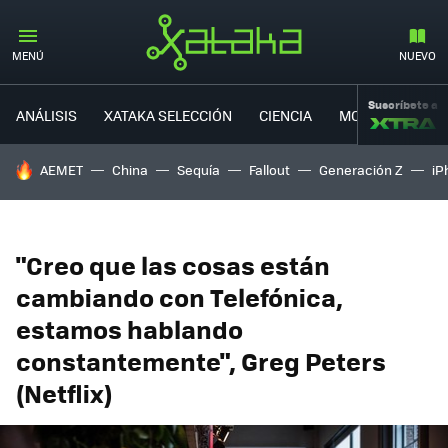
MENÚ
NUEVO
Suscríbete a
ANÁLISIS
XATAKA SELECCIÓN
CIENCIA
MOVILIDAD
HOY SE HABLA DE
AEMET
China
Sequía
Fallout
Generación Z
iP
"Creo que las cosas están
cambiando con Telefónica,
estamos hablando
constantemente", Greg Peters
(Netflix)