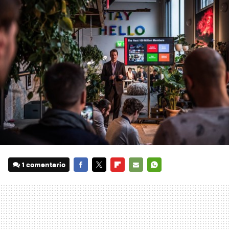
1 comentario
FACEBOOK
TWITTER
FLIPBOARD
E-
WHATSAPP
MAIL