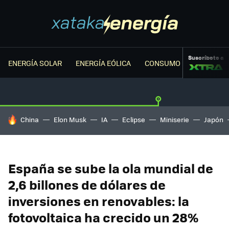
Suscríbete a
ENERGÍA SOLAR
ENERGÍA EÓLICA
CONSUMO ENERGÉTICO
HOY SE HABLA DE
China
Elon Musk
IA
Eclipse
Miniserie
Japón
España se sube la ola mundial de
2,6 billones de dólares de
inversiones en renovables: la
fotovoltaica ha crecido un 28%