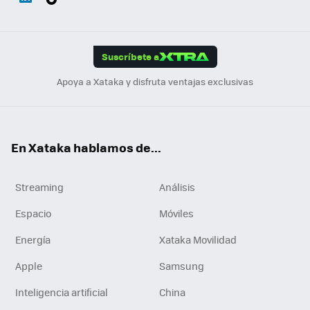
ats
ter
ebo
tub
agr
gra
boa
Link
Tikt
App
ok
e
am
m
rd
edI
ok
Suscríbete a
n
Apoya a Xataka y disfruta ventajas exclusivas
En Xataka hablamos de...
Streaming
Análisis
Espacio
Móviles
Energía
Xataka Movilidad
Apple
Samsung
Inteligencia artificial
China