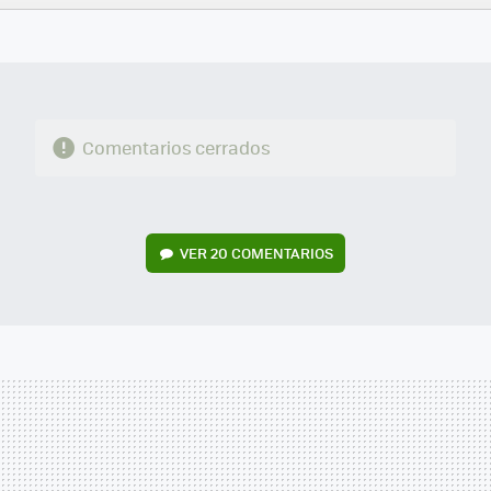
FACEBOOK
TWITTER
FLIPBOARD
E-
WHATSAPP
MAIL
Comentarios cerrados
VER
20 COMENTARIOS