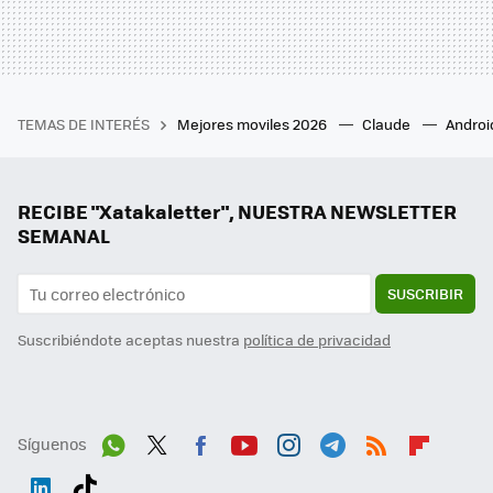
TEMAS DE INTERÉS
Mejores moviles 2026
Claude
Androi
RECIBE "Xatakaletter", NUESTRA NEWSLETTER
SEMANAL
SUSCRIBIR
Suscribiéndote aceptas nuestra
política de privacidad
Síguenos
Wh
Twit
Fac
You
Inst
Tele
RSS
Flip