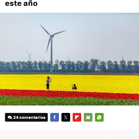
este año
24 comentarios
FACEBOOK
TWITTER
FLIPBOARD
E-
WHATSAPP
MAIL