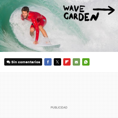
Sin comentarios
FACEBOOK
TWITTER
FLIPBOARD
E-
WHATSAPP
MAIL