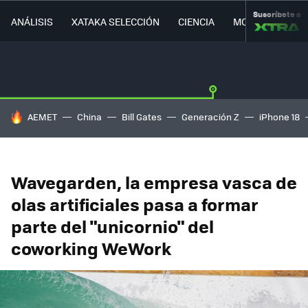
Suscríbete a
ANÁLISIS
XATAKA SELECCIÓN
CIENCIA
MOVILIDAD
HOY SE HABLA DE
AEMET
China
Bill Gates
Generación Z
iPhone 18
Wavegarden, la empresa vasca de
olas artificiales pasa a formar
parte del "unicornio" del
coworking WeWork