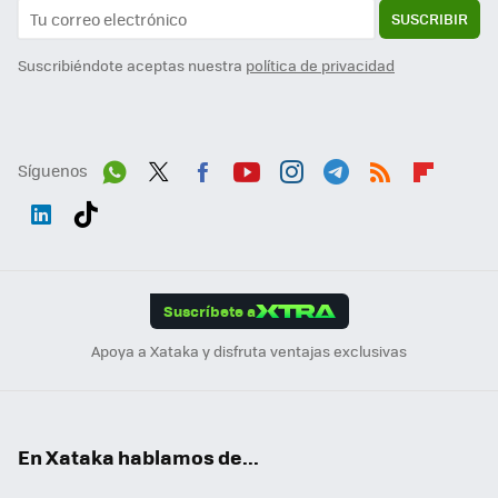
SUSCRIBIR
Suscribiéndote aceptas nuestra
política de privacidad
Síguenos
Wh
Twit
Fac
You
Inst
Tele
RSS
Flip
ats
ter
ebo
tub
agr
gra
boa
Link
Tikt
App
ok
e
am
m
rd
edI
ok
Suscríbete a
n
Apoya a Xataka y disfruta ventajas exclusivas
En Xataka hablamos de...