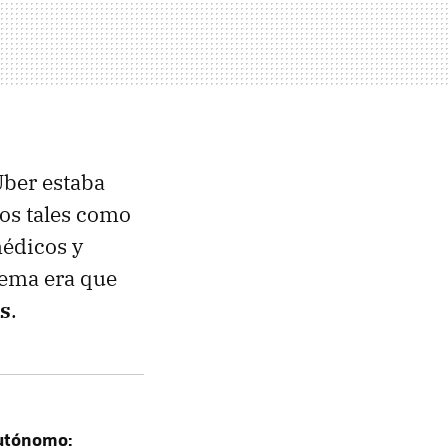
Uber estaba
os tales como
médicos y
lema era que
os
.
autónomo: