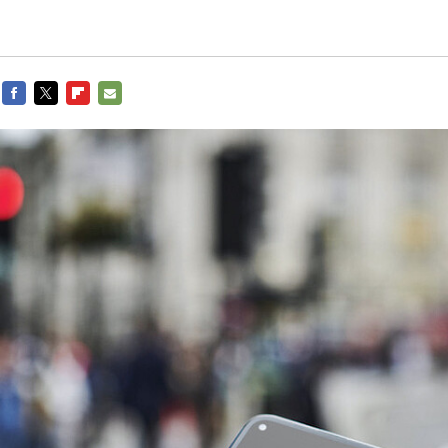
FACEBOOK
TWITTER
FLIPBOARD
E-
MAIL