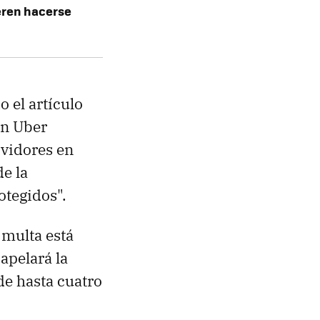
eren hacerse
 el artículo
n Uber
rvidores en
e la
otegidos".
 multa está
apelará la
de hasta cuatro