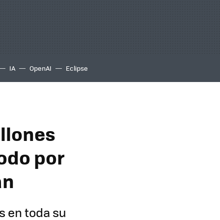
IA
OpenAI
Eclipse
llones
Todo por
an
s en toda su