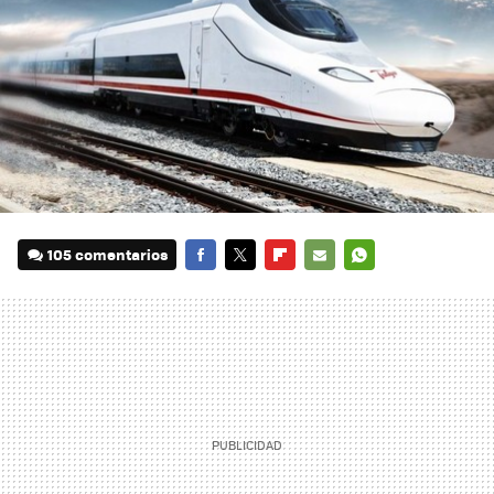
105 comentarios
FACEBOOK
TWITTER
FLIPBOARD
E-
WHATSAPP
MAIL