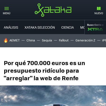
MENÚ
NUEVO
Suscríbete a
ANÁLISIS
XATAKA SELECCIÓN
CIENCIA
MOVILIDAD
HOY SE HABLA DE
AEMET
China
Sequía
Fallout
Generación Z
iP
Por qué 700.000 euros es un
presupuesto ridículo para
"arreglar" la web de Renfe