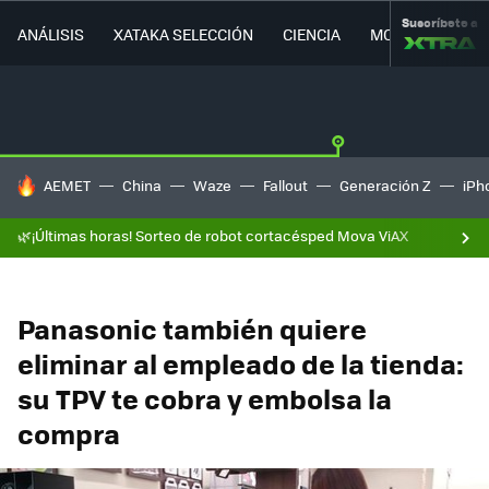
Suscríbete a
ANÁLISIS
XATAKA SELECCIÓN
CIENCIA
MOVILIDAD
HOY SE HABLA DE
AEMET
China
Waze
Fallout
Generación Z
iPh
🌿¡Últimas horas! Sorteo de robot cortacésped Mova ViAX
Panasonic también quiere
eliminar al empleado de la tienda:
su TPV te cobra y embolsa la
compra