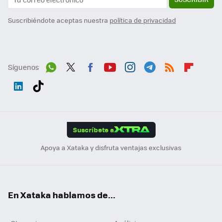
Suscribiéndote aceptas nuestra
política de privacidad
Síguenos
Wh
Twit
Fac
You
Inst
Tele
RSS
Flip
ats
ter
ebo
tub
agr
gra
boa
Link
Tikt
App
ok
e
am
m
rd
edI
ok
Suscríbete a
n
Apoya a Xataka y disfruta ventajas exclusivas
En Xataka hablamos de...