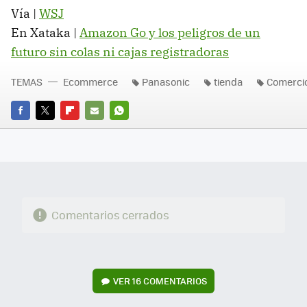
Vía |
WSJ
En Xataka |
Amazon Go y los peligros de un
futuro sin colas ni cajas registradoras
TEMAS
Ecommerce
Panasonic
tienda
Comercio
FACEBOOK
TWITTER
FLIPBOARD
E-
WHATSAPP
MAIL
Comentarios cerrados
VER
16 COMENTARIOS