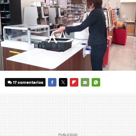
17 comentarios
FACEBOOK
TWITTER
FLIPBOARD
E-
WHATSAPP
MAIL