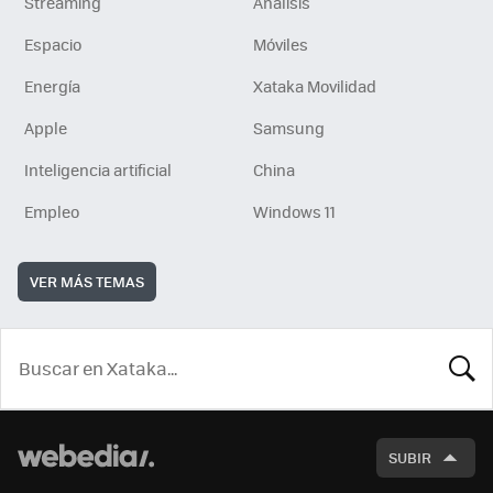
Streaming
Análisis
Espacio
Móviles
Energía
Xataka Movilidad
Apple
Samsung
Inteligencia artificial
China
Empleo
Windows 11
VER MÁS TEMAS
BUSCA
SUBIR