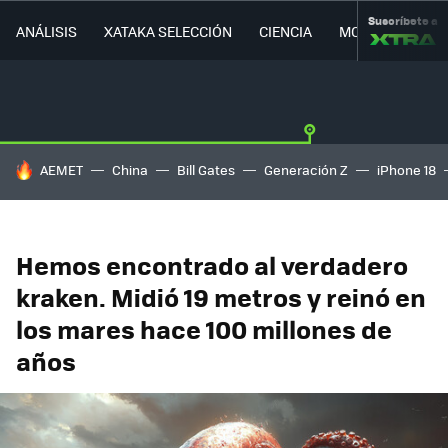
Suscríbete a
ANÁLISIS
XATAKA SELECCIÓN
CIENCIA
MOVILIDAD
HOY SE HABLA DE
AEMET
China
Bill Gates
Generación Z
iPhone 18
Hemos encontrado al verdadero
kraken. Midió 19 metros y reinó en
los mares hace 100 millones de
años