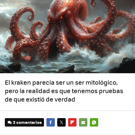
El kraken parecía ser un ser mitológico,
pero la realidad es que tenemos pruebas
de que existió de verdad
3 comentarios
FACEBOOK
TWITTER
FLIPBOARD
E-
WHATSAPP