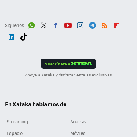
Síguenos
Wh
Twit
Fac
You
Inst
Tele
RSS
Flip
ats
ter
ebo
tub
agr
gra
boa
Link
Tikt
App
ok
e
am
m
rd
edI
ok
Suscríbete a
n
Apoya a Xataka y disfruta ventajas exclusivas
En Xataka hablamos de...
Streaming
Análisis
Espacio
Móviles