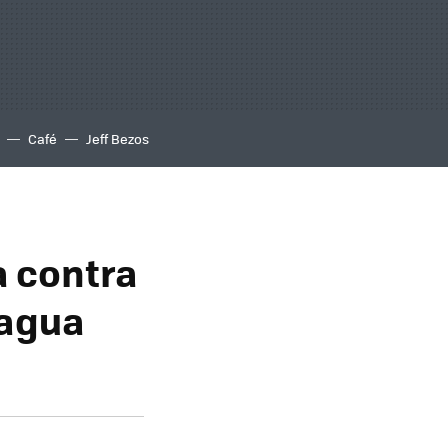
Café
Jeff Bezos
a contra
 agua