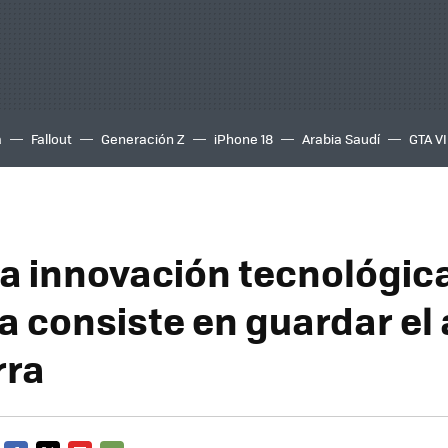
a
Fallout
Generación Z
iPhone 18
Arabia Saudí
GTA VI
ma innovación tecnológic
ía consiste en guardar el
rra