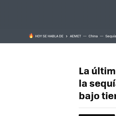
HOY SE HABLA DE
AEMET
China
Sequí
La últi
la sequ
bajo tie