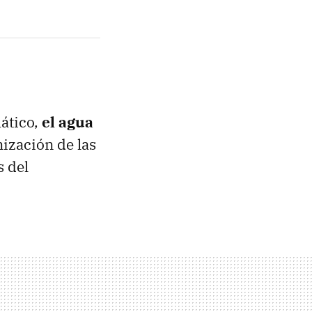
mático,
el agua
nización de las
s del