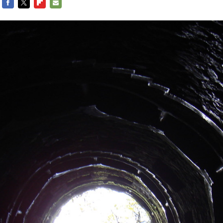
FACEBOOK
TWITTER
FLIPBOARD
E-
MAIL