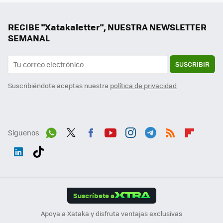
RECIBE "Xatakaletter", NUESTRA NEWSLETTER
SEMANAL
SUSCRIBIR
Suscribiéndote aceptas nuestra
política de privacidad
Síguenos
Wh
Twit
Fac
You
Inst
Tele
RSS
Flip
ats
ter
ebo
tub
agr
gra
boa
Link
Tikt
App
ok
e
am
m
rd
edI
ok
Suscríbete a
n
Apoya a Xataka y disfruta ventajas exclusivas