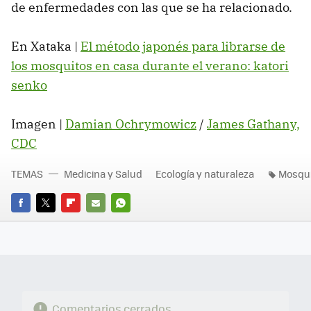
de enfermedades con las que se ha relacionado.
En Xataka |
El método japonés para librarse de
los mosquitos en casa durante el verano: katori
senko
Imagen |
Damian Ochrymowicz
/
James Gathany,
CDC
TEMAS
Medicina y Salud
Ecología y naturaleza
Mosqui
FACEBOOK
TWITTER
FLIPBOARD
E-
WHATSAPP
MAIL
Comentarios cerrados