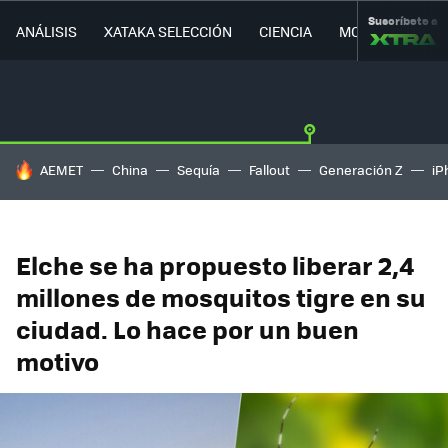
Suscríbete a
ANÁLISIS
XATAKA SELECCIÓN
CIENCIA
MOVILIDAD
HOY SE HABLA DE
AEMET
China
Sequía
Fallout
Generación Z
iP
Elche se ha propuesto liberar 2,4
millones de mosquitos tigre en su
ciudad. Lo hace por un buen
motivo