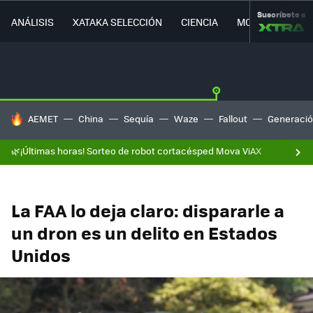
Suscríbete a
ANÁLISIS
XATAKA SELECCIÓN
CIENCIA
MOVILIDAD
HOY SE HABLA DE
AEMET
China
Sequía
Waze
Fallout
Generació
🌿¡Últimas horas! Sorteo de robot cortacésped Mova ViAX
La FAA lo deja claro: dispararle a
un dron es un delito en Estados
Unidos