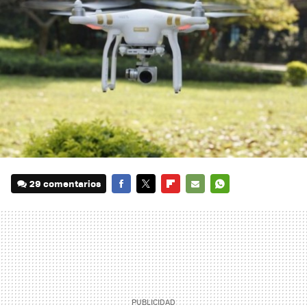
29 comentarios
FACEBOOK
TWITTER
FLIPBOARD
E-
WHATSAPP
MAIL