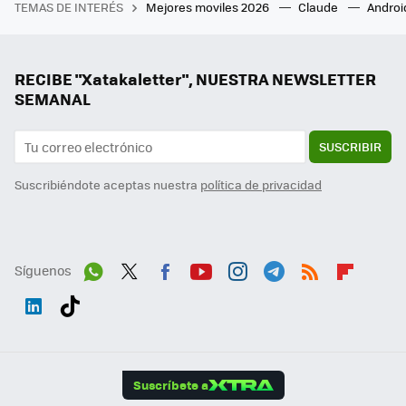
TEMAS DE INTERÉS
Mejores moviles 2026
Claude
Androi
RECIBE "Xatakaletter", NUESTRA NEWSLETTER
SEMANAL
SUSCRIBIR
Suscribiéndote aceptas nuestra
política de privacidad
Síguenos
Wh
Twit
Fac
You
Inst
Tele
RSS
Flip
ats
ter
ebo
tub
agr
gra
boa
Link
Tikt
App
ok
e
am
m
rd
edI
ok
Suscríbete a
n