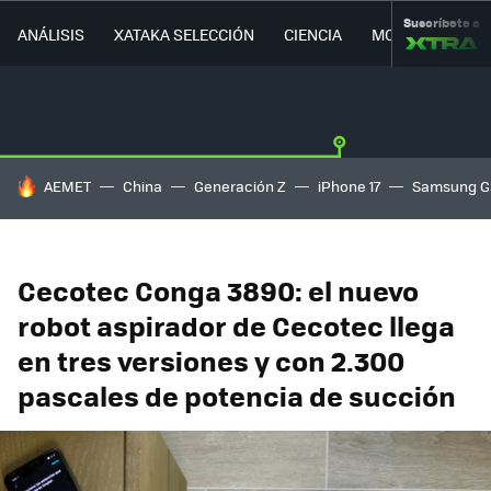
Suscríbete a
ANÁLISIS
XATAKA SELECCIÓN
CIENCIA
MOVILIDAD
HOY SE HABLA DE
AEMET
China
Generación Z
iPhone 17
Samsung G
Cecotec Conga 3890: el nuevo
robot aspirador de Cecotec llega
en tres versiones y con 2.300
pascales de potencia de succión