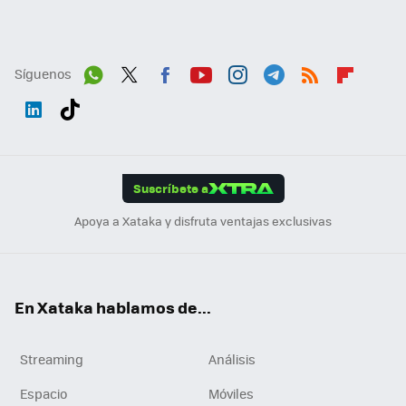
Síguenos
Wh
Twit
Fac
You
Inst
Tele
RSS
Flip
ats
ter
ebo
tub
agr
gra
boa
Link
Tikt
App
ok
e
am
m
rd
edI
ok
Suscríbete a
n
Apoya a Xataka y disfruta ventajas exclusivas
En Xataka hablamos de...
Streaming
Análisis
Espacio
Móviles