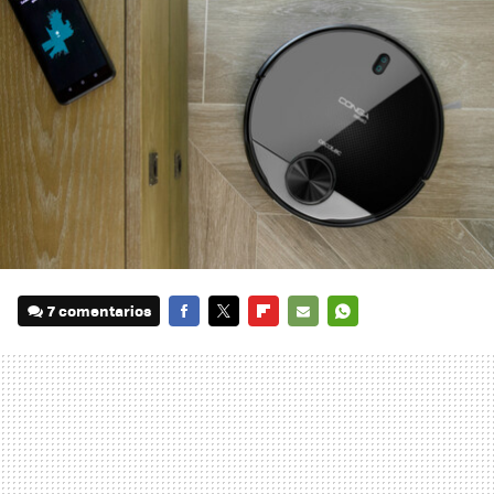
7 comentarios
FACEBOOK
TWITTER
FLIPBOARD
E-
WHATSAPP
MAIL