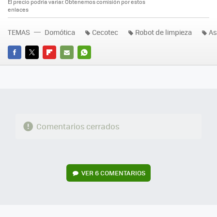
El precio podría variar. Obtenemos comisión por estos
enlaces
TEMAS
Domótica
Cecotec
Robot de limpieza
As
FACEBOOK
TWITTER
FLIPBOARD
E-
WHATSAPP
MAIL
Comentarios cerrados
VER
6 COMENTARIOS