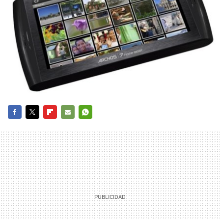
FACEBOOK
TWITTER
FLIPBOARD
E-
WHATSAPP
MAIL