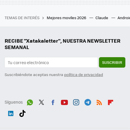
TEMAS DE INTERÉS
Mejores moviles 2026
Claude
Androi
RECIBE "Xatakaletter", NUESTRA NEWSLETTER
SEMANAL
SUSCRIBIR
Suscribiéndote aceptas nuestra
política de privacidad
Síguenos
Wh
Twit
Fac
You
Inst
Tele
RSS
Flip
ats
ter
ebo
tub
agr
gra
boa
Link
Tikt
App
ok
e
am
m
rd