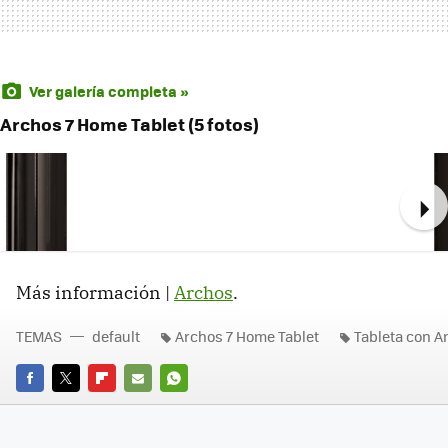
Ver galería completa »
Archos 7 Home Tablet (5 fotos)
Ne
Más información |
Archos
.
TEMAS
default
Archos 7 Home Tablet
Tableta con A
FACEBOOK
TWITTER
FLIPBOARD
E-
WHATSAPP
MAIL