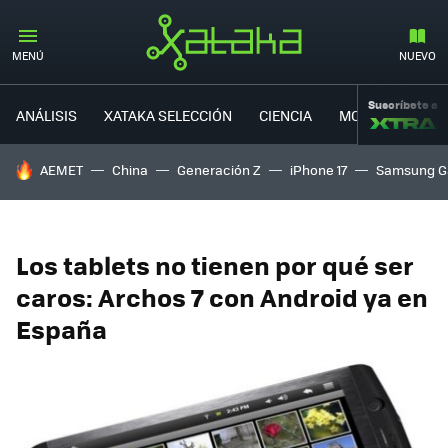
MENÚ
NUEVO
Suscríbete a
ANÁLISIS
XATAKA SELECCIÓN
CIENCIA
MOVILIDAD
HOY SE HABLA DE
AEMET
China
Generación Z
iPhone 17
Samsung G
Los tablets no tienen por qué ser
caros: Archos 7 con Android ya en
España