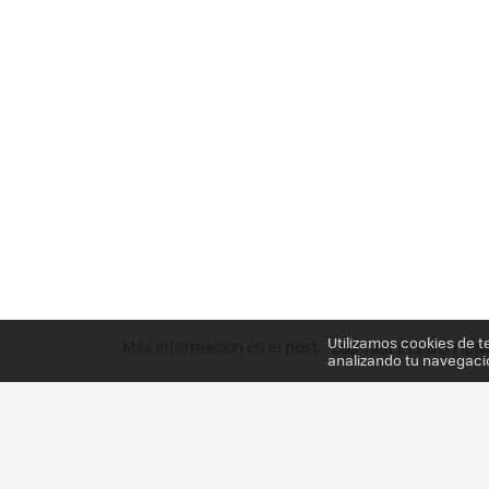
Utilizamos cookies de t
Más información en el post
LOS TABLETS NO TIE
analizando tu navegaci