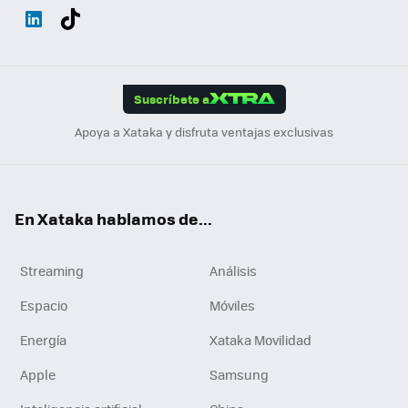
Wh
Twit
Fac
You
Inst
Tele
RSS
Flip
ats
ter
ebo
tub
agr
gra
boa
Link
Tikt
App
ok
e
am
m
rd
edI
ok
Suscríbete a
n
Apoya a Xataka y disfruta ventajas exclusivas
En Xataka hablamos de...
Streaming
Análisis
Espacio
Móviles
Energía
Xataka Movilidad
Apple
Samsung