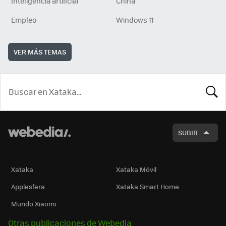
Inteligencia artificial
China
Empleo
Windows 11
VER MÁS TEMAS
BUSCA
SUBIR
Xataka
Xataka Móvil
Applesfera
Xataka Smart Home
Mundo Xiaomi
Otras publicaciones de Webedia