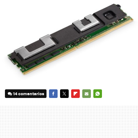
14 comentarios
FACEBOOK
TWITTER
FLIPBOARD
E-
WHATSAPP
MAIL