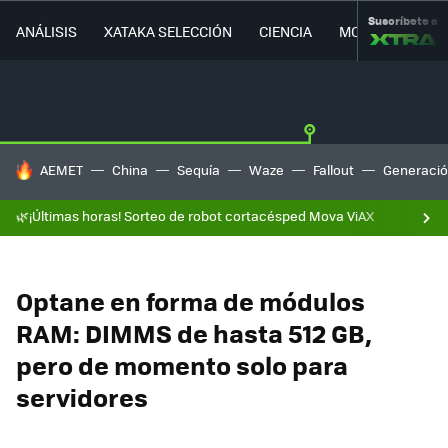
Suscríbete a
ANÁLISIS
XATAKA SELECCIÓN
CIENCIA
MOVILIDAD
HOY SE HABLA DE
AEMET
China
Sequía
Waze
Fallout
Generació
🌿¡Últimas horas! Sorteo de robot cortacésped Mova ViAX
Optane en forma de módulos
RAM: DIMMS de hasta 512 GB,
pero de momento solo para
servidores