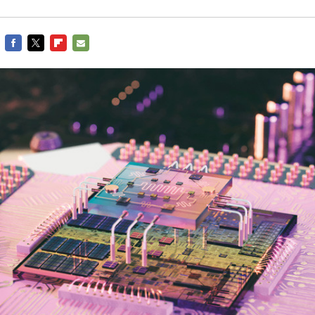
FACEBOOK
TWITTER
FLIPBOARD
E-
MAIL