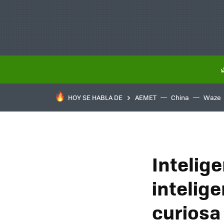
HOY SE HABLA DE
AEMET
China
Waze
Intelige
intelige
curiosa