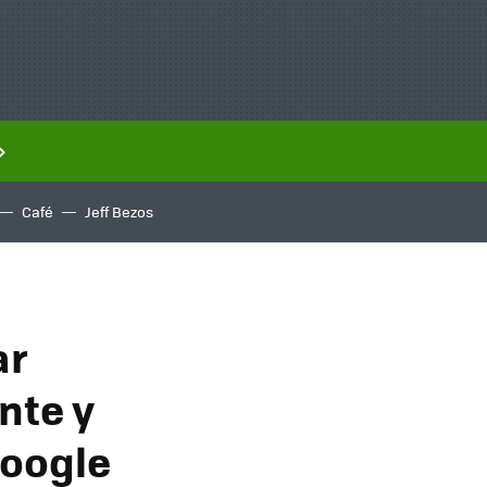
Café
Jeff Bezos
ar
ante y
Google