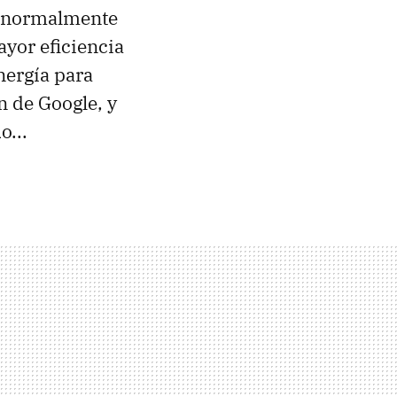
s normalmente
yor eficiencia
nergía para
n de Google, y
o...