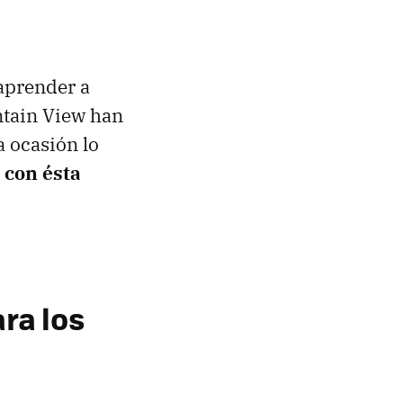
aprender a
ntain View han
a ocasión lo
 con ésta
ra los