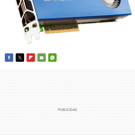
FACEBOOK
TWITTER
FLIPBOARD
E-
WHATSAPP
MAIL