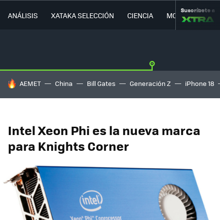
Suscríbete a
ANÁLISIS
XATAKA SELECCIÓN
CIENCIA
MOVILIDAD
HOY SE HABLA DE
AEMET
China
Bill Gates
Generación Z
iPhone 18
Intel Xeon Phi es la nueva marca
para Knights Corner