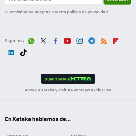
Suscribiéndote aceptas nuestra
política de privacidad
Síguenos
Wh
Twit
Fac
You
Inst
Tele
RSS
Flip
ats
ter
ebo
tub
agr
gra
boa
Link
Tikt
App
ok
e
am
m
rd
edI
ok
Suscríbete a
n
Apoya a Xataka y disfruta ventajas exclusivas
En Xataka hablamos de...
Streaming
Análisis