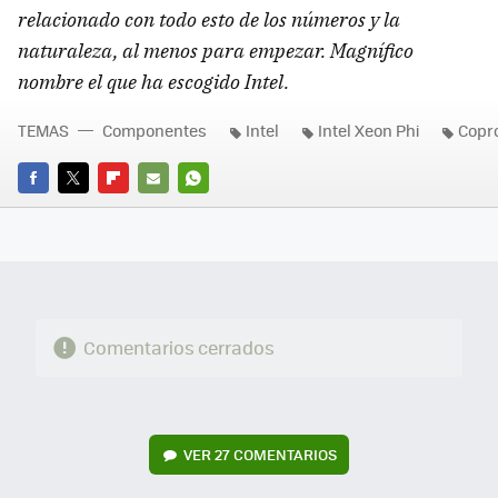
relacionado con todo esto de los números y la
naturaleza, al menos para empezar. Magnífico
nombre el que ha escogido Intel.
TEMAS
Componentes
Intel
Intel Xeon Phi
Copr
FACEBOOK
TWITTER
FLIPBOARD
E-
WHATSAPP
MAIL
Comentarios cerrados
VER
27 COMENTARIOS