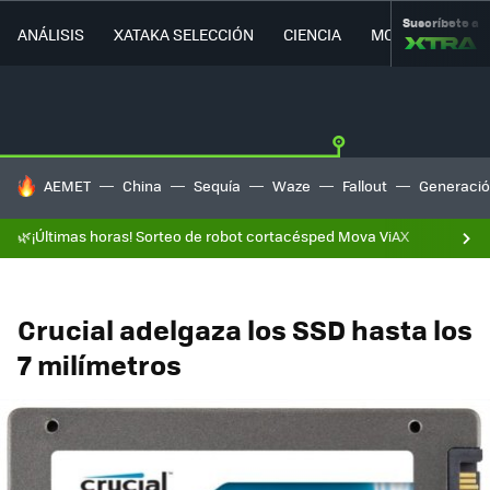
Suscríbete a
ANÁLISIS
XATAKA SELECCIÓN
CIENCIA
MOVILIDAD
HOY SE HABLA DE
AEMET
China
Sequía
Waze
Fallout
Generació
🌿¡Últimas horas! Sorteo de robot cortacésped Mova ViAX
Crucial adelgaza los SSD hasta los
7 milímetros