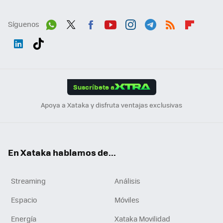
Síguenos
Wh
Twit
Fac
You
Inst
Tele
RSS
Flip
ats
ter
ebo
tub
agr
gra
boa
Link
Tikt
App
ok
e
am
m
rd
edI
ok
Suscríbete a
n
Apoya a Xataka y disfruta ventajas exclusivas
En Xataka hablamos de...
Streaming
Análisis
Espacio
Móviles
Energía
Xataka Movilidad