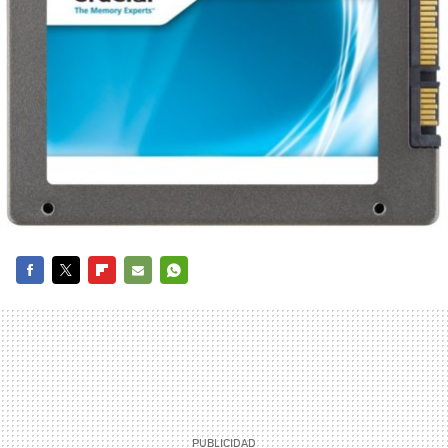
FACEBOOK
TWITTER
FLIPBOARD
E-
WHATSAPP
MAIL