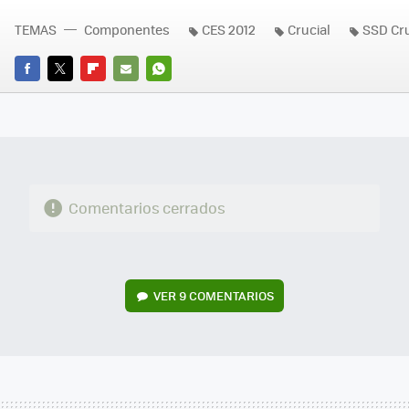
TEMAS
Componentes
CES 2012
Crucial
SSD Cru
FACEBOOK
TWITTER
FLIPBOARD
E-
WHATSAPP
MAIL
Comentarios cerrados
VER
9 COMENTARIOS