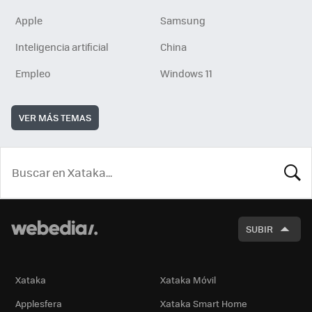
Apple
Samsung
Inteligencia artificial
China
Empleo
Windows 11
VER MÁS TEMAS
BUSCA
SUBIR
Xataka
Xataka Móvil
Applesfera
Xataka Smart Home