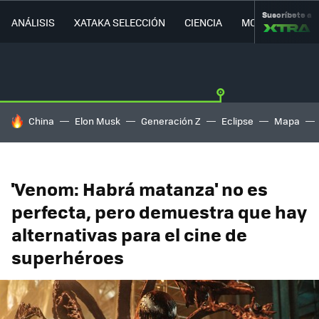
Suscríbete a
ANÁLISIS
XATAKA SELECCIÓN
CIENCIA
MOVILIDAD
HOY SE HABLA DE
China
Elon Musk
Generación Z
Eclipse
Mapa
'Venom: Habrá matanza' no es
perfecta, pero demuestra que hay
alternativas para el cine de
superhéroes