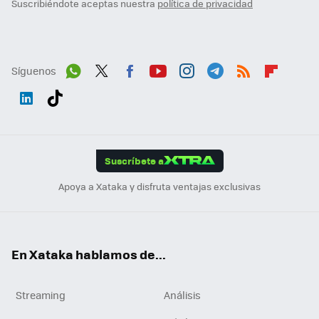
Suscribiéndote aceptas nuestra
política de privacidad
Síguenos
Wh
Twit
Fac
You
Inst
Tele
RSS
Flip
ats
ter
ebo
tub
agr
gra
boa
Link
Tikt
App
ok
e
am
m
rd
edI
ok
Suscríbete a
n
Apoya a Xataka y disfruta ventajas exclusivas
En Xataka hablamos de...
Streaming
Análisis