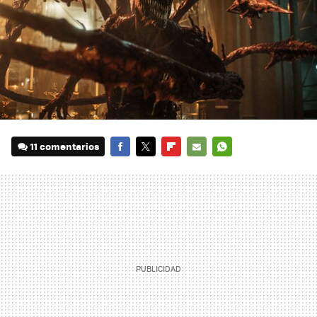
11 comentarios
FACEBOOK
TWITTER
FLIPBOARD
E-
WHATSAPP
MAIL