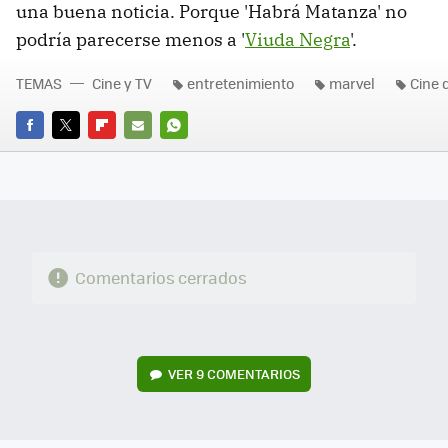
una buena noticia. Porque 'Habrá Matanza' no
podría parecerse menos a '
Viuda Negra
'.
TEMAS
Cine y TV
entretenimiento
marvel
Cine 
FACEBOOK
TWITTER
FLIPBOARD
E-
WHATSAPP
MAIL
Comentarios cerrados
VER
9 COMENTARIOS