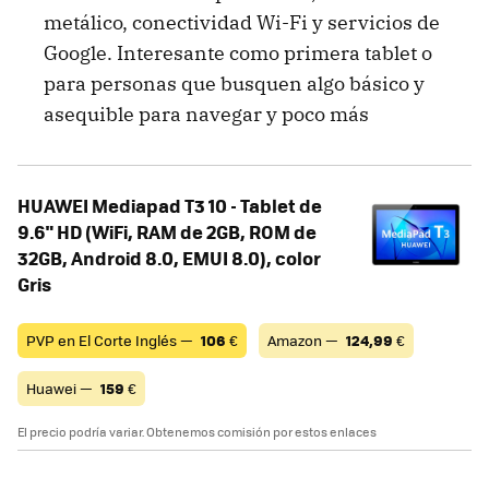
metálico, conectividad Wi-Fi y servicios de
Google. Interesante como primera tablet o
para personas que busquen algo básico y
asequible para navegar y poco más
HUAWEI Mediapad T3 10 - Tablet de
9.6" HD (WiFi, RAM de 2GB, ROM de
32GB, Android 8.0, EMUI 8.0), color
Gris
PVP en El Corte Inglés —
106
€
Amazon —
124,99
€
Huawei —
159
€
El precio podría variar. Obtenemos comisión por estos enlaces