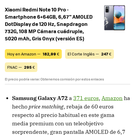
Xiaomi Redmi Note 10 Pro -
Smartphone 6+64GB, 6,67" AMOLED
DotDisplay de 120 Hz, Snapdragon
732G, 108 MP Cámara cuádruple,
5020 mAh, Gris Onyx (versión ES)
Hoy en Amazon —
182,99
€
El Corte Inglés —
247
€
FNAC —
295
€
El precio podría variar. Obtenemos comisión por estos enlaces
Samsung Galaxy A72
a
371 euros
,
Amazon
ha
hecho
price matching
, rebaja de 60 euros
respecto al precio habitual en este gama
media premium con un teleobjetivo
sorprendente, gran pantalla AMOLED de 6,7