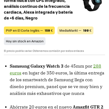
forma física con GPS integrado,
análisis continuo de la frecuencia
cardiaca, Alexa integrada y batería
de +6 días, Negro
PVP en El Corte Inglés —
159
€
MediaMarkt —
199
€
Hoy sin stock en Amazon
El precio podría variar. Obtenemos comisión por estos enlaces
Samsung Galaxy Watch 3
de 45mm por
288
euros
en lugar de 350 euros, la última entrega
de los smartwatch de Samsung llega con
diseño premium, panel que se ve muy bien y
análisis más exhaustivos que nunca
Ahórrate 20 euros en el nuevo
Amazfit GTR 2