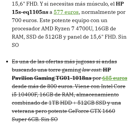
15,6" FHD. Y si necesitas más músculo, el
HP
15s-eq1105ns
a
577 euros
, normalmente por
700 euros. Este potente equipo con un
procesador AMD Ryzen 7 4700U, 16GB de
RAM, SSD de 512GB y panel de 15,6" FHD. Sin
SO
Es una de las ofertas más jugosas si andas
buscando una torre gaming
low cost
:
HP
Pavilion Gaming TG01-1018ns
por
685 euros
desde más de 800 euros. Viene con Intel Core
i5 10400F, 16GB de RAM, almacenamiento
combinado de 1TB HDD + 512GB SSD y una
veterana pero potente GeForce GTX 1660
Super 6GB. Sin SO