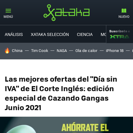
MENÚ
NUEVO
Suscríbete a
ANÁLISIS
XATAKA SELECCIÓN
CIENCIA
MOVILIDAD
HOY SE HABLA DE
China
Tim Cook
NASA
Ola de calor
iPhone 18
Las mejores ofertas del "Día sin
IVA" de El Corte Inglés: edición
especial de Cazando Gangas
Junio 2021