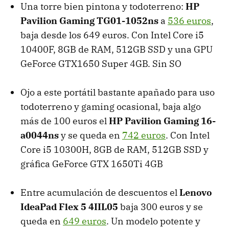
Una torre bien pintona y todoterreno:
HP
Pavilion Gaming TG01-1052ns
a
536 euros
,
baja desde los 649 euros. Con Intel Core i5
10400F, 8GB de RAM, 512GB SSD y una GPU
GeForce GTX1650 Super 4GB. Sin SO
Ojo a este portátil bastante apañado para uso
todoterreno y gaming ocasional, baja algo
más de 100 euros el
HP Pavilion Gaming 16-
a0044ns
y se queda en
742 euros
. Con Intel
Core i5 10300H, 8GB de RAM, 512GB SSD y
gráfica GeForce GTX 1650Ti 4GB
Entre acumulación de descuentos el
Lenovo
IdeaPad Flex 5 4IIL05
baja 300 euros y se
queda en
649 euros
. Un modelo potente y