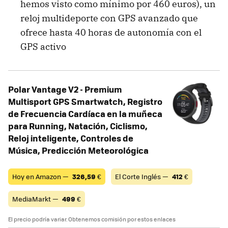
hemos visto como mínimo por 460 euros), un
reloj multideporte con GPS avanzado que
ofrece hasta 40 horas de autonomía con el
GPS activo
Polar Vantage V2 - Premium
Multisport GPS Smartwatch, Registro
de Frecuencia Cardíaca en la muñeca
para Running, Natación, Ciclismo,
Reloj inteligente, Controles de
Música, Predicción Meteorológica
Hoy en Amazon —
326,59
€
El Corte Inglés —
412
€
MediaMarkt —
499
€
El precio podría variar. Obtenemos comisión por estos enlaces