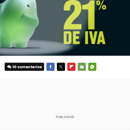
10 comentarios
FACEBOOK
TWITTER
FLIPBOARD
E-
WHATSAPP
MAIL