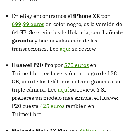
En eBay encontramos el
iPhone XR
por
699,99 euros
en color negro, es la versión de
64 GB. Se envía desde Holanda, con
1 año de
garantía
y buena valoración de las
transacciones. Lee
aquí
su review
Huawei P20 Pro
por
575 euros
en
Tuimeilibre, es la versión en negro de 128
GB, uno de los teléfonos del año gracias a su
triple cámara. Lee
aquí
su review. Y Si
prefieres un modelo más simple, el Huawei
P20 cuesta
425 euros
también en
Tuimeilibre.
Motorola Moto Z3 Play
por
399 euros
en