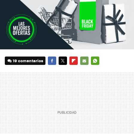
19 comentarios
FACEBOOK
TWITTER
FLIPBOARD
E-
WHATSAPP
MAIL