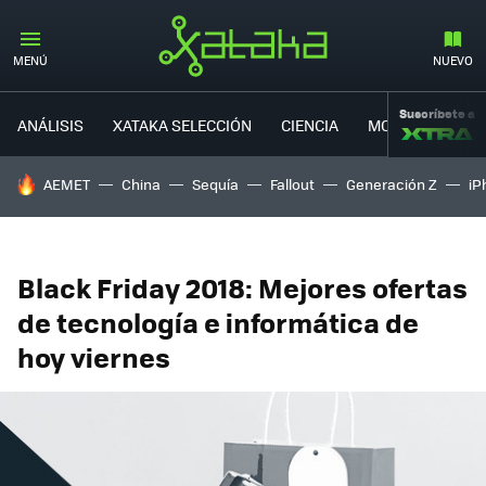
MENÚ
NUEVO
Suscríbete a
ANÁLISIS
XATAKA SELECCIÓN
CIENCIA
MOVILIDAD
HOY SE HABLA DE
AEMET
China
Sequía
Fallout
Generación Z
iP
Black Friday 2018: Mejores ofertas
de tecnología e informática de
hoy viernes