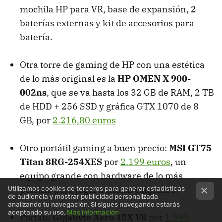
mochila HP para VR, base de expansión, 2
baterías externas y kit de accesorios para
batería.
Otra torre de gaming de HP con una estética
de lo más original es la
HP OMEN X 900-
002ns
, que se va hasta los 32 GB de RAM, 2 TB
de HDD + 256 SSD y gráfica GTX 1070 de 8
GB, por
2.216,80 euros
Otro portátil gaming a buen precio:
MSI GT75
Titan 8RG-254XES
por
2.199 euros
, un
equipo grande con hardware de lo más
Utilizamos cookies de terceros para generar estadísticas
potente para jugar a títulos exigentes.
de audiencia y mostrar publicidad personalizada
analizando tu navegación. Si sigues navegando estarás
aceptando su uso.
Más información
Portátil
Gigabyte Aero 15X V8
por
1.999