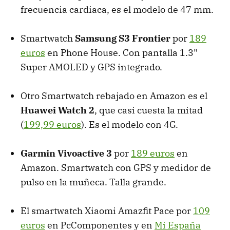
frecuencia cardiaca, es el modelo de 47 mm.
Smartwatch
Samsung S3 Frontier
por
189
euros
en Phone House. Con pantalla 1.3"
Super AMOLED y GPS integrado.
Otro Smartwatch rebajado en Amazon es el
Huawei Watch 2
, que casi cuesta la mitad
(
199,99 euros
). Es el modelo con 4G.
Garmin Vivoactive 3
por
189 euros
en
Amazon. Smartwatch con GPS y medidor de
pulso en la muñeca. Talla grande.
El smartwatch Xiaomi Amazfit Pace por
109
euros
en PcComponentes y en
Mi España