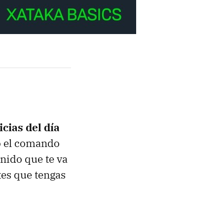
cias del día
o el comando
enido que te va
ntes que tengas