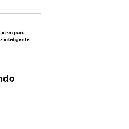
extra) para
oz inteligente
endo