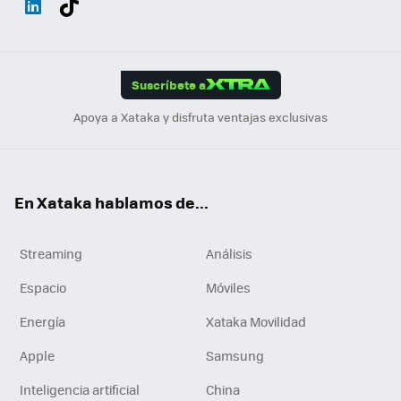
ats
ter
ebo
tub
agr
gra
boa
Link
Tikt
App
ok
e
am
m
rd
edI
ok
Suscríbete a
n
Apoya a Xataka y disfruta ventajas exclusivas
En Xataka hablamos de...
Streaming
Análisis
Espacio
Móviles
Energía
Xataka Movilidad
Apple
Samsung
Inteligencia artificial
China