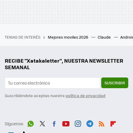
TEMAS DE INTERÉS
Mejores moviles 2026
Claude
Androi
RECIBE "Xatakaletter", NUESTRA NEWSLETTER
SEMANAL
SUSCRIBIR
Suscribiéndote aceptas nuestra
política de privacidad
Síguenos
Wh
Twit
Fac
You
Inst
Tele
RSS
Flip