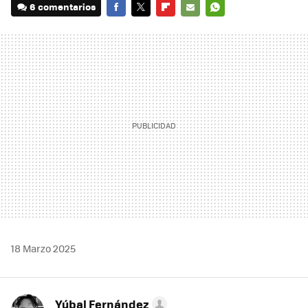
6 comentarios
FACEBOOK
TWITTER
FLIPBOARD
E-
WHATSAPP
MAIL
18 Marzo 2025
Yúbal Fernández