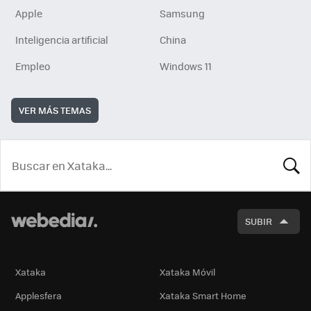
Apple
Samsung
Inteligencia artificial
China
Empleo
Windows 11
VER MÁS TEMAS
BUSCA
SUBIR
Xataka
Xataka Móvil
Applesfera
Xataka Smart Home