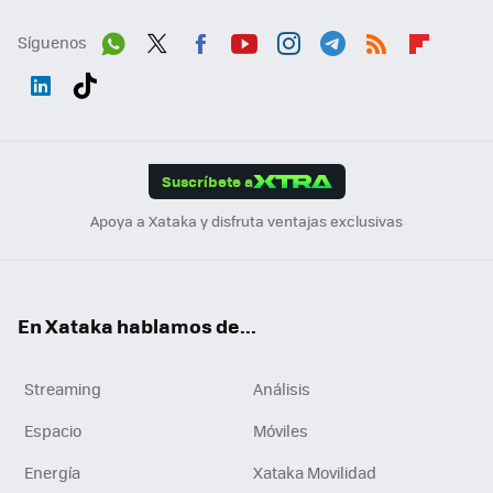
Síguenos
Wh
Twit
Fac
You
Inst
Tele
RSS
Flip
ats
ter
ebo
tub
agr
gra
boa
Link
Tikt
App
ok
e
am
m
rd
edI
ok
Suscríbete a
n
Apoya a Xataka y disfruta ventajas exclusivas
En Xataka hablamos de...
Streaming
Análisis
Espacio
Móviles
Energía
Xataka Movilidad