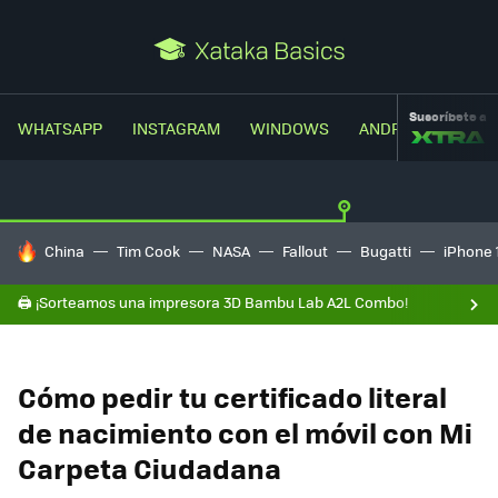
Suscríbete a
WHATSAPP
INSTAGRAM
WINDOWS
ANDROID
TRUC
HOY SE HABLA DE
China
Tim Cook
NASA
Fallout
Bugatti
iPhone 
🖨️ ¡Sorteamos una impresora 3D Bambu Lab A2L Combo!
Cómo pedir tu certificado literal
de nacimiento con el móvil con Mi
Carpeta Ciudadana