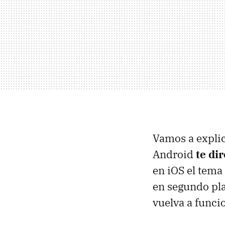
Vamos a explic
Android
te di
en iOS el tema 
en segundo pla
vuelva a funci