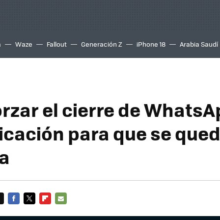
a
Waze
Fallout
Generación Z
iPhone 18
Arabia Saudí
rzar el cierre de WhatsA
licación para que se que
a
FACEBOOK
TWITTER
FLIPBOARD
E-