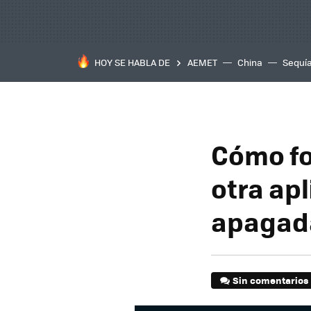
HOY SE HABLA DE
AEMET
China
Sequí
Cómo fo
otra ap
apagad
Sin comentarios