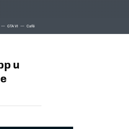
GTA VI
Café
pp u
de