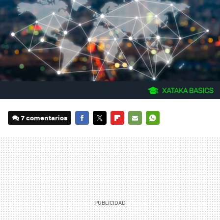
7 comentarios
FACEBOOK
TWITTER
FLIPBOARD
E-
WHATSAPP
MAIL