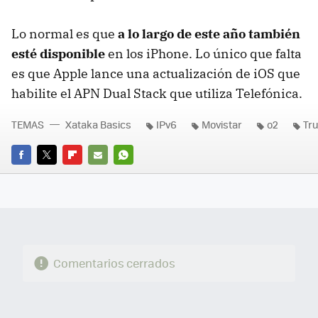
Lo normal es que
a lo largo de este año también
esté disponible
en los iPhone. Lo único que falta
es que Apple lance una actualización de iOS que
habilite el APN Dual Stack que utiliza Telefónica.
TEMAS
Xataka Basics
IPv6
Movistar
o2
Tr
FACEBOOK
TWITTER
FLIPBOARD
E-
WHATSAPP
MAIL
Comentarios cerrados