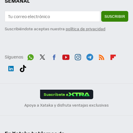
SEMANAL
SUSCRIBIR
Suscribiéndote aceptas nuestra
política de privacidad
Síguenos
Wh
Twit
Fac
You
Inst
Tele
RSS
Flip
ats
ter
ebo
tub
agr
gra
boa
Link
Tikt
App
ok
e
am
m
rd
edI
ok
Suscríbete a
n
Apoya a Xataka y disfruta ventajas exclusivas