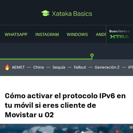
Suscríbete a
WHATSAPP
INSTAGRAM
WINDOWS
ANDROID
TRUC
HOY SE HABLA DE
AEMET
China
Sequía
Fallout
Generación Z
iP
Cómo activar el protocolo IPv6 en
tu móvil si eres cliente de
Movistar u O2