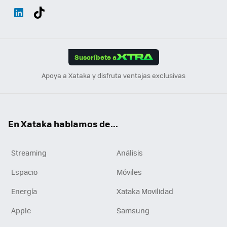
Wh
Twit
Fac
You
Inst
Tele
RSS
Flip
ats
ter
ebo
tub
agr
gra
boa
Link
Tikt
App
ok
e
am
m
rd
edI
ok
Suscríbete a
n
Apoya a Xataka y disfruta ventajas exclusivas
En Xataka hablamos de...
Streaming
Análisis
Espacio
Móviles
Energía
Xataka Movilidad
Apple
Samsung