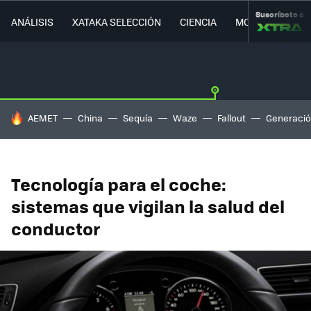
Suscríbete a
ANÁLISIS
XATAKA SELECCIÓN
CIENCIA
MOVILIDAD
HOY SE HABLA DE
AEMET
China
Sequía
Waze
Fallout
Generació
Tecnología para el coche:
sistemas que vigilan la salud del
conductor