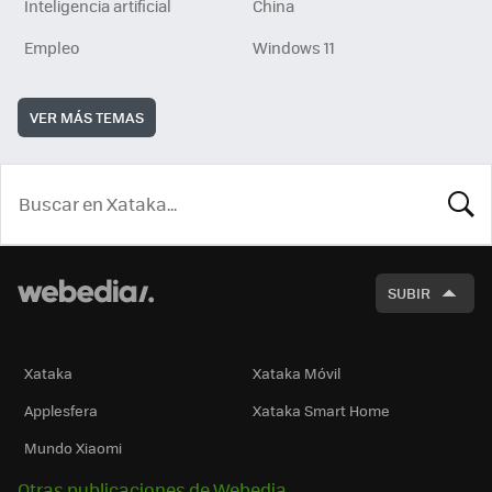
Inteligencia artificial
China
Empleo
Windows 11
VER MÁS TEMAS
BUSCA
SUBIR
Xataka
Xataka Móvil
Applesfera
Xataka Smart Home
Mundo Xiaomi
Otras publicaciones de Webedia