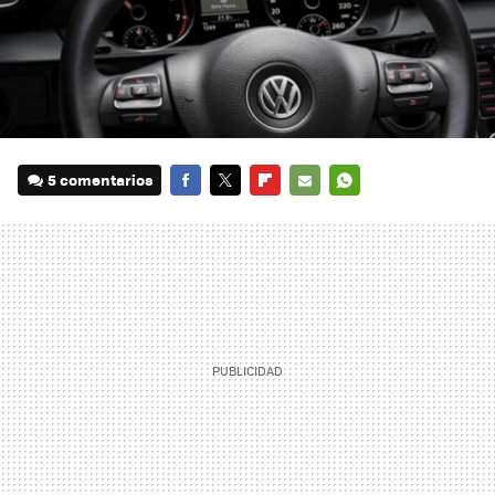
5 comentarios
FACEBOOK
TWITTER
FLIPBOARD
E-
WHATSAPP
MAIL