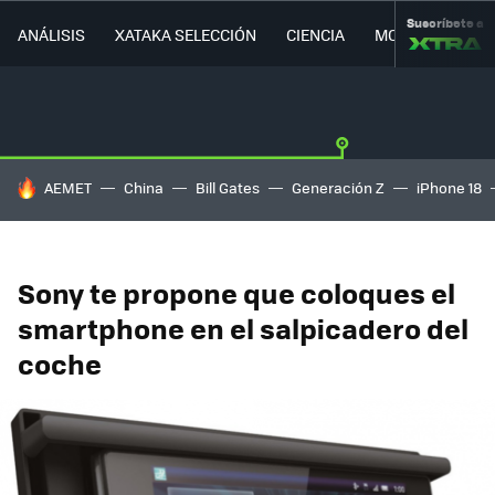
Suscríbete a
ANÁLISIS
XATAKA SELECCIÓN
CIENCIA
MOVILIDAD
HOY SE HABLA DE
AEMET
China
Bill Gates
Generación Z
iPhone 18
Sony te propone que coloques el
smartphone en el salpicadero del
coche