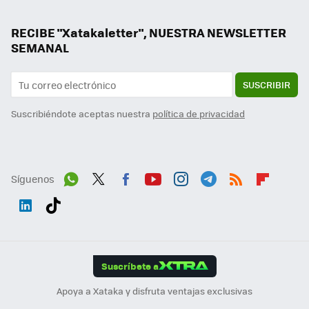
RECIBE "Xatakaletter", NUESTRA NEWSLETTER
SEMANAL
SUSCRIBIR
Suscribiéndote aceptas nuestra
política de privacidad
Síguenos
Wh
Twit
Fac
You
Inst
Tele
RSS
Flip
ats
ter
ebo
tub
agr
gra
boa
Link
Tikt
App
ok
e
am
m
rd
edI
ok
Suscríbete a
n
Apoya a Xataka y disfruta ventajas exclusivas