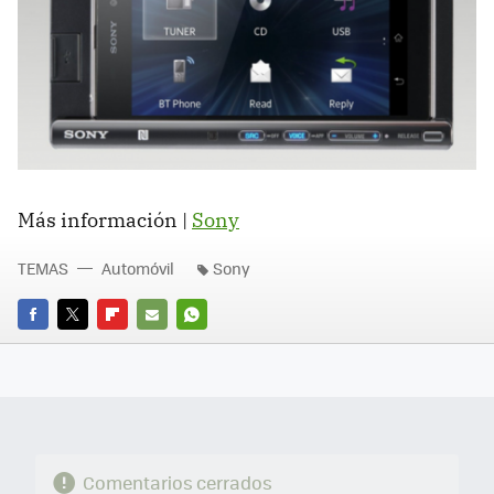
Más información |
Sony
TEMAS
Automóvil
Sony
FACEBOOK
TWITTER
FLIPBOARD
E-
WHATSAPP
MAIL
Comentarios cerrados