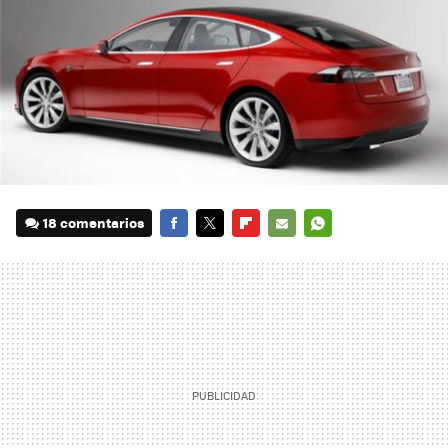
18 comentarios
FACEBOOK
TWITTER
FLIPBOARD
E-
WHATSAPP
MAIL