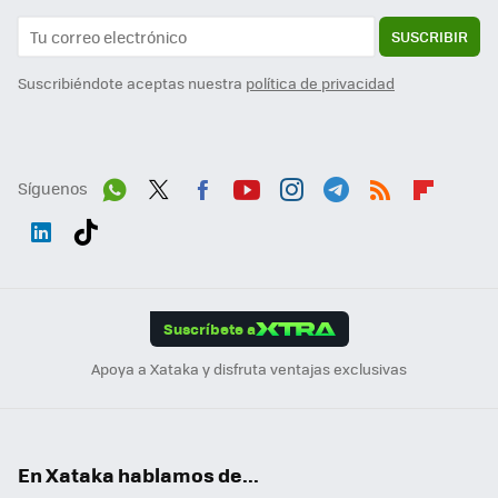
SUSCRIBIR
Suscribiéndote aceptas nuestra
política de privacidad
Síguenos
Wh
Twit
Fac
You
Inst
Tele
RSS
Flip
ats
ter
ebo
tub
agr
gra
boa
Link
Tikt
App
ok
e
am
m
rd
edI
ok
Suscríbete a
n
Apoya a Xataka y disfruta ventajas exclusivas
En Xataka hablamos de...