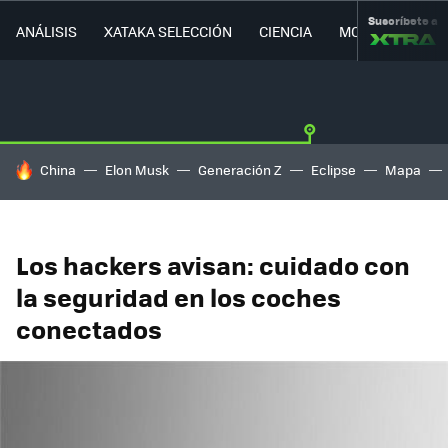
Suscríbete a
ANÁLISIS
XATAKA SELECCIÓN
CIENCIA
MOVILIDAD
HOY SE HABLA DE
China
Elon Musk
Generación Z
Eclipse
Mapa
Los hackers avisan: cuidado con
la seguridad en los coches
conectados