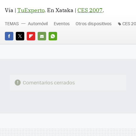
Vía |
TuExperto
. En Xataka |
CES 2007
.
TEMAS
Automóvil
Eventos
Otros dispositivos
CES 2
FACEBOOK
TWITTER
FLIPBOARD
E-
WHATSAPP
MAIL
Comentarios cerrados