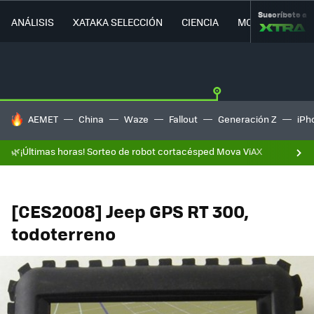
Suscríbete a
ANÁLISIS
XATAKA SELECCIÓN
CIENCIA
MOVILIDAD
HOY SE HABLA DE
AEMET
China
Waze
Fallout
Generación Z
iPh
🌿¡Últimas horas! Sorteo de robot cortacésped Mova ViAX
[CES2008] Jeep GPS RT 300,
todoterreno