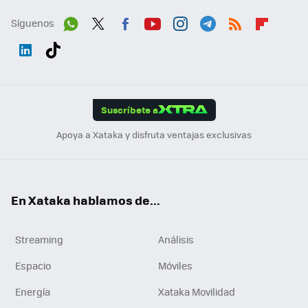
Síguenos
Wh
Twit
Fac
You
Inst
Tele
RSS
Flip
ats
ter
ebo
tub
agr
gra
boa
Link
Tikt
App
ok
e
am
m
rd
edI
ok
Suscríbete a
n
Apoya a Xataka y disfruta ventajas exclusivas
En Xataka hablamos de...
Streaming
Análisis
Espacio
Móviles
Energía
Xataka Movilidad