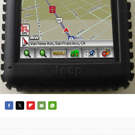
FACEBOOK
TWITTER
FLIPBOARD
E-
WHATSAPP
MAIL