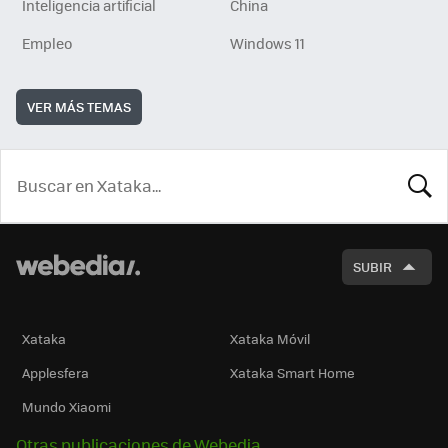
Inteligencia artificial
China
Empleo
Windows 11
VER MÁS TEMAS
BUSCA
SUBIR
Xataka
Xataka Móvil
Applesfera
Xataka Smart Home
Mundo Xiaomi
Otras publicaciones de Webedia