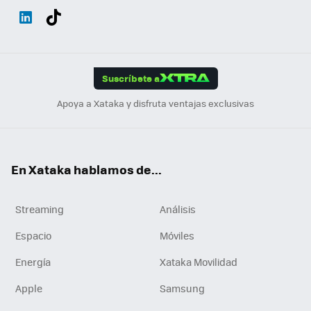
Wh
Twit
Fac
You
Inst
Tele
RSS
Flip
ats
ter
ebo
tub
agr
gra
boa
Link
Tikt
App
ok
e
am
m
rd
edI
ok
Suscríbete a
n
Apoya a Xataka y disfruta ventajas exclusivas
En Xataka hablamos de...
Streaming
Análisis
Espacio
Móviles
Energía
Xataka Movilidad
Apple
Samsung