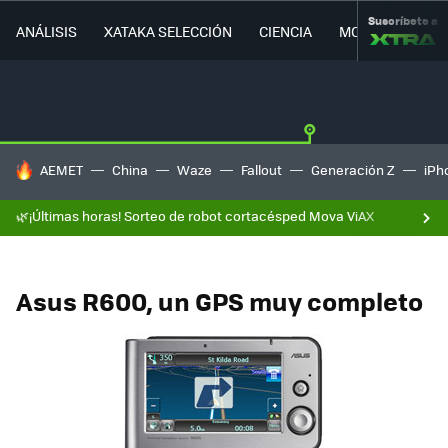
Suscríbete a
ANÁLISIS
XATAKA SELECCIÓN
CIENCIA
MOVILIDAD
HOY SE HABLA DE
AEMET
China
Waze
Fallout
Generación Z
iPh
🌿¡Últimas horas! Sorteo de robot cortacésped Mova ViAX
Asus R600, un GPS muy completo