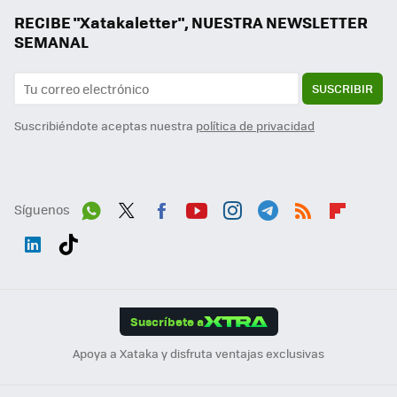
RECIBE "Xatakaletter", NUESTRA NEWSLETTER
SEMANAL
SUSCRIBIR
Suscribiéndote aceptas nuestra
política de privacidad
Síguenos
Wh
Twit
Fac
You
Inst
Tele
RSS
Flip
ats
ter
ebo
tub
agr
gra
boa
Link
Tikt
App
ok
e
am
m
rd
edI
ok
Suscríbete a
n
Apoya a Xataka y disfruta ventajas exclusivas