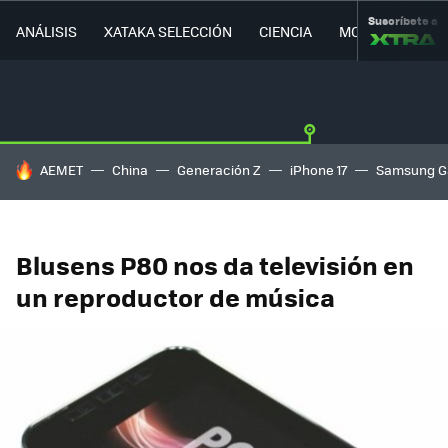
Suscríbete a
ANÁLISIS
XATAKA SELECCIÓN
CIENCIA
MOVILIDAD
HOY SE HABLA DE
AEMET
China
Generación Z
iPhone 17
Samsung G
Blusens P80 nos da televisión en
un reproductor de música