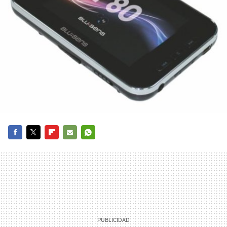
FACEBOOK
TWITTER
FLIPBOARD
E-
WHATSAPP
MAIL