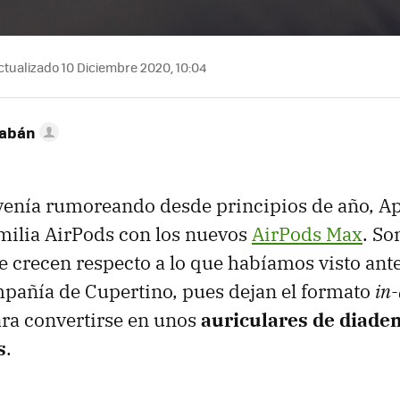
tualizado 10 Diciembre 2020, 10:04
Sabán
venía rumoreando desde principios de año, A
milia AirPods con los nuevos
AirPods Max
. So
e crecen respecto a lo que habíamos visto an
mpañía de Cupertino, pues dejan el formato
in-
ra convertirse en unos
auriculares de diade
s
.