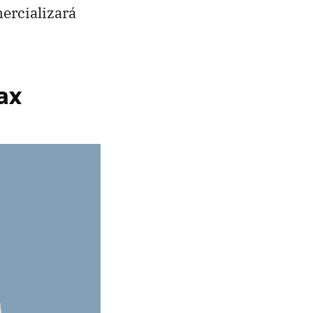
ercializará
ax