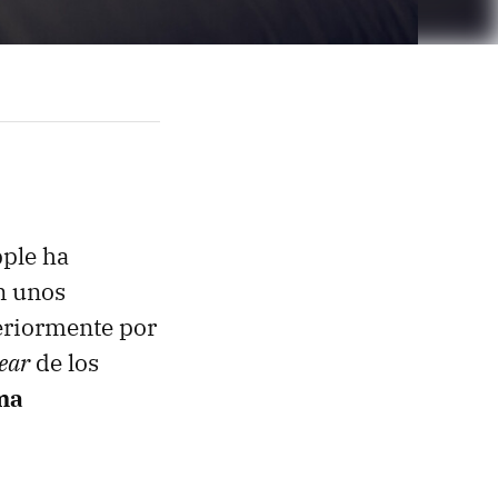
pple ha
n unos
teriormente por
ear
de los
ma