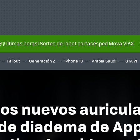
🌿¡Últimas horas! Sorteo de robot cortacésped Mova ViAX
Fallout
Generación Z
iPhone 18
Arabia Saudí
GTA VI
los nuevos auricul
de diadema de App