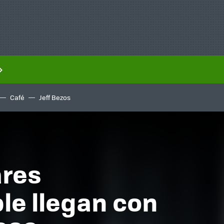
Café
Jeff Bezos
ares
le llegan con