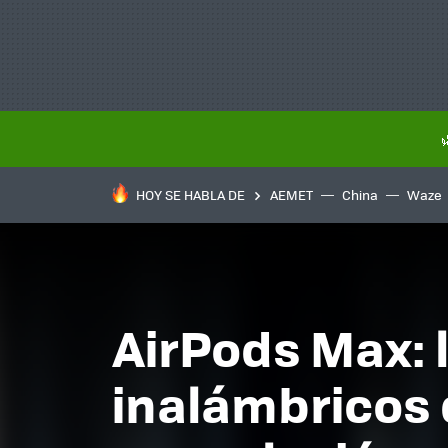
HOY SE HABLA DE
AEMET
China
Waze
AirPods Max: 
inalámbricos 