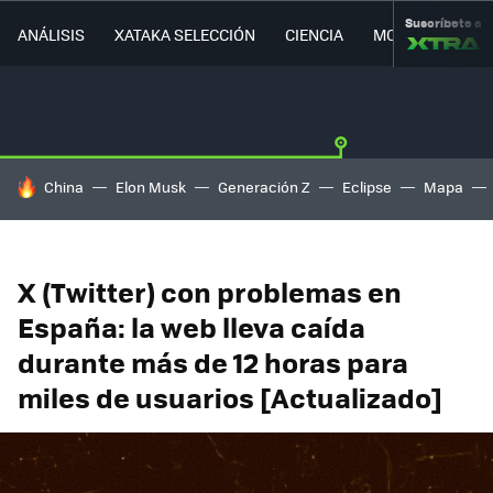
Suscríbete a
ANÁLISIS
XATAKA SELECCIÓN
CIENCIA
MOVILIDAD
HOY SE HABLA DE
China
Elon Musk
Generación Z
Eclipse
Mapa
X (Twitter) con problemas en
España: la web lleva caída
durante más de 12 horas para
miles de usuarios [Actualizado]