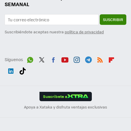
SEMANAL
SUSCRIBIR
Suscribiéndote aceptas nuestra
política de privacidad
Síguenos
Wh
Twit
Fac
You
Inst
Tele
RSS
Flip
ats
ter
ebo
tub
agr
gra
boa
Link
Tikt
App
ok
e
am
m
rd
edI
ok
Suscríbete a
n
Apoya a Xataka y disfruta ventajas exclusivas