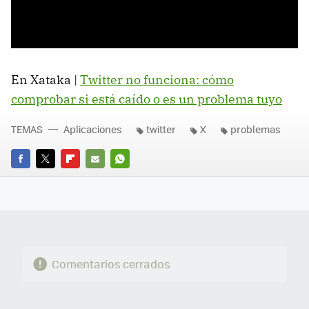
En Xataka |
Twitter no funciona: cómo
comprobar si está caído o es un problema tuyo
TEMAS
Aplicaciones
twitter
X
problemas
FACEBOOK
TWITTER
FLIPBOARD
E-
WHATSAPP
MAIL
Comentarios cerrados