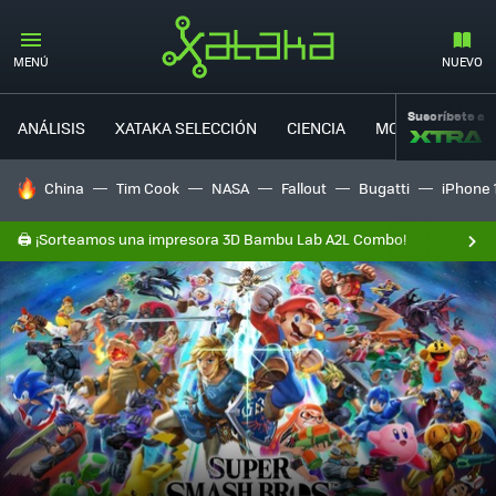
MENÚ
NUEVO
Suscríbete a
ANÁLISIS
XATAKA SELECCIÓN
CIENCIA
MOVILIDAD
HOY SE HABLA DE
China
Tim Cook
NASA
Fallout
Bugatti
iPhone 
🖨️ ¡Sorteamos una impresora 3D Bambu Lab A2L Combo!