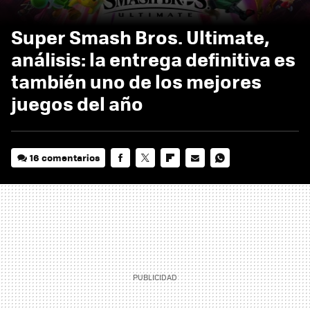
Super Smash Bros. Ultimate,
análisis: la entrega definitiva es
también uno de los mejores
juegos del año
16 comentarios
FACEBOOK
TWITTER
FLIPBOARD
E-
WHATSAPP
MAIL