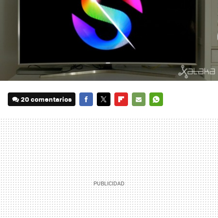
20 comentarios
FACEBOOK
TWITTER
FLIPBOARD
E-
WHATSAPP
MAIL