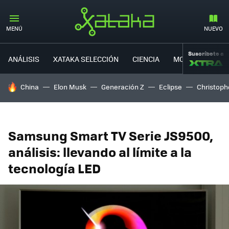
MENÚ
NUEVO
Suscríbete a
ANÁLISIS
XATAKA SELECCIÓN
CIENCIA
MOVILIDAD
HOY SE HABLA DE
China
Elon Musk
Generación Z
Eclipse
Christoph
Samsung Smart TV Serie JS9500,
análisis: llevando al límite a la
tecnología LED