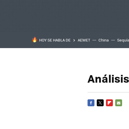
HOY SE HABLA DE
AEMET
China
Sequí
Análisi
FACEBOOK
TWITTER
FLIPBOARD
E-
MAIL