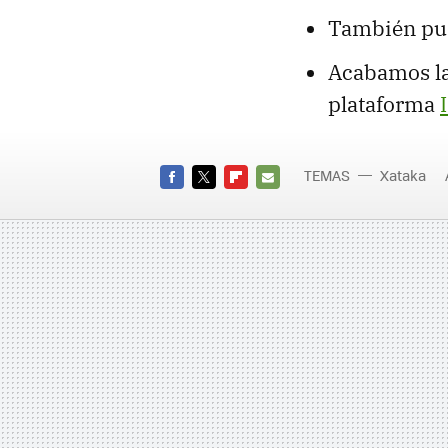
También pud
Acabamos la
plataforma
TEMAS
Xataka
FACEBOOK
TWITTER
FLIPBOARD
E-
MAIL