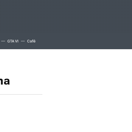
GTA VI
Café
na