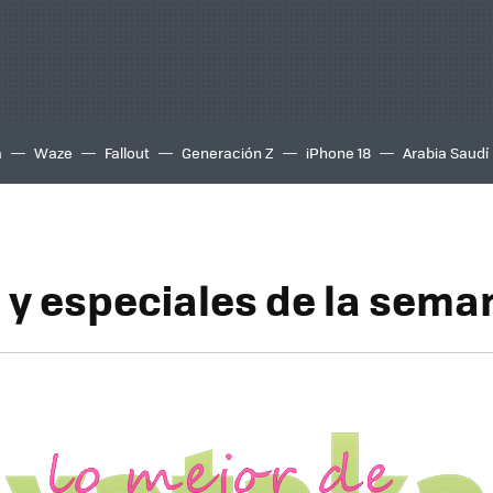
a
Waze
Fallout
Generación Z
iPhone 18
Arabia Saudí
s y especiales de la sema