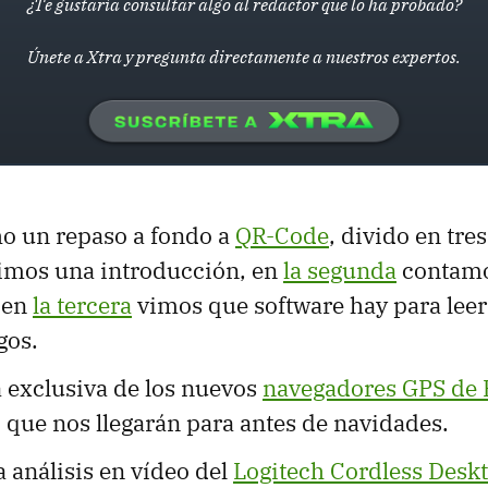
¿Te gustaría consultar algo al redactor que lo ha probado?
Únete a Xtra y pregunta directamente a nuestros expertos.
 un repaso a fondo a
QR-Code
, divido en tres
imos una introducción, en
la segunda
contamos
 en
la tercera
vimos que software hay para leer 
gos.
 exclusiva de los nuevos
navegadores GPS de 
, que nos llegarán para antes de navidades.
 análisis en vídeo del
Logitech Cordless Desk