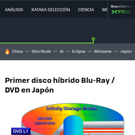
Suscríbete a
ANÁLISIS
XATAKA SELECCIÓN
CIENCIA
MOVILIDAD
HOY SE HABLA DE
China
Elon Musk
IA
Eclipse
Miniserie
Japón
Primer disco híbrido Blu-Ray /
DVD en Japón