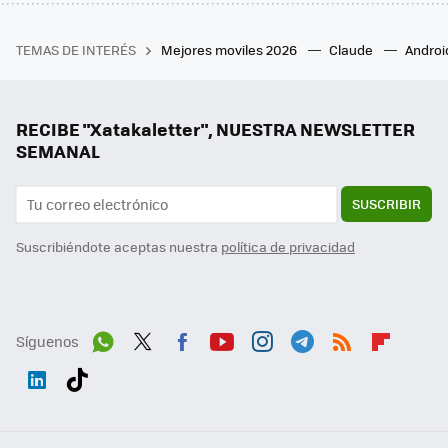
TEMAS DE INTERÉS
Mejores moviles 2026
Claude
Androi
RECIBE "Xatakaletter", NUESTRA NEWSLETTER
SEMANAL
SUSCRIBIR
Suscribiéndote aceptas nuestra
política de privacidad
Síguenos
Wh
Twit
Fac
You
Inst
Tele
RSS
Flip
ats
ter
ebo
tub
agr
gra
boa
Link
Tikt
App
ok
e
am
m
rd
edI
ok