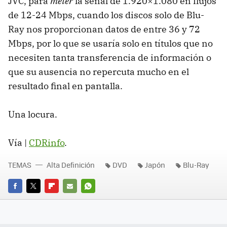
JVC
, para
meter
la señal de 1.920×1.080 en flujos
de 12-24 Mbps, cuando los discos solo de Blu-
Ray nos proporcionan datos de entre 36 y 72
Mbps, por lo que se usaría solo en títulos que no
necesiten tanta transferencia de información o
que su ausencia no repercuta mucho en el
resultado final en pantalla.
Una locura.
Vía |
CDRinfo
.
TEMAS
Alta Definición
DVD
Japón
Blu-Ray
FACEBOOK
TWITTER
FLIPBOARD
E-
WHATSAPP
MAIL