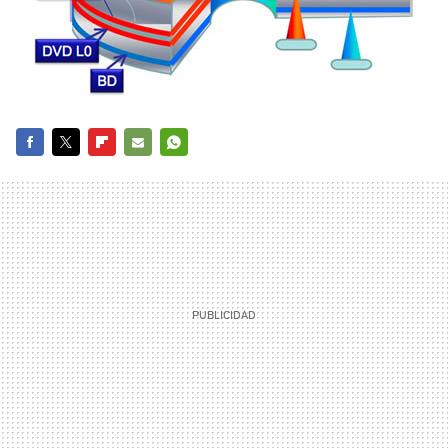
FACEBOOK
TWITTER
FLIPBOARD
E-
WHATSAPP
MAIL