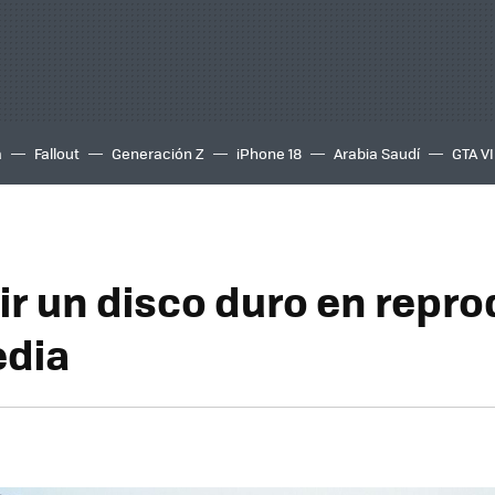
a
Fallout
Generación Z
iPhone 18
Arabia Saudí
GTA VI
ir un disco duro en repr
edia