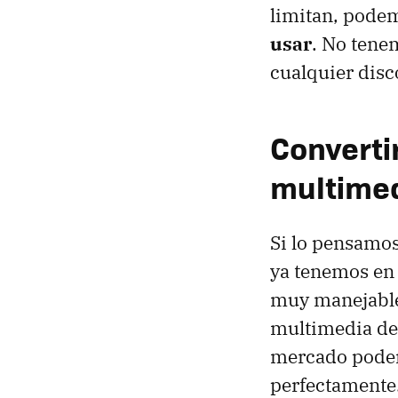
limitan, podem
usar
. No tene
cualquier dis
Converti
multimed
Si lo pensamo
ya tenemos en
muy manejables
multimedia del 
mercado podem
perfectamente