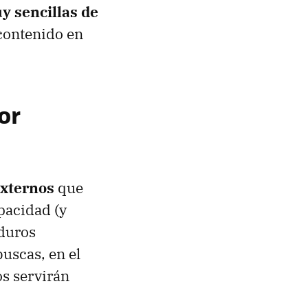
y sencillas de
contenido en
or
externos
que
pacidad (y
 duros
buscas, en el
s servirán