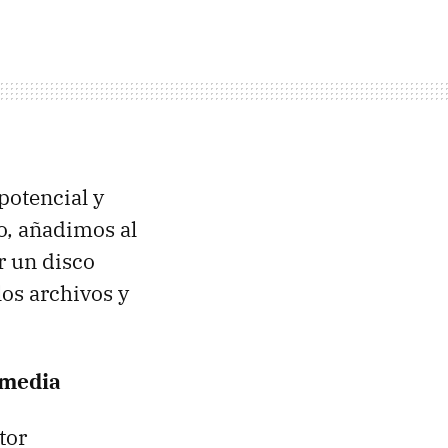
potencial y
go, añadimos al
r un disco
los archivos y
imedia
tor