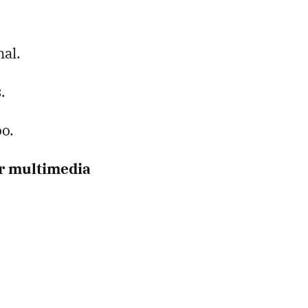
nal.
.
po.
or multimedia