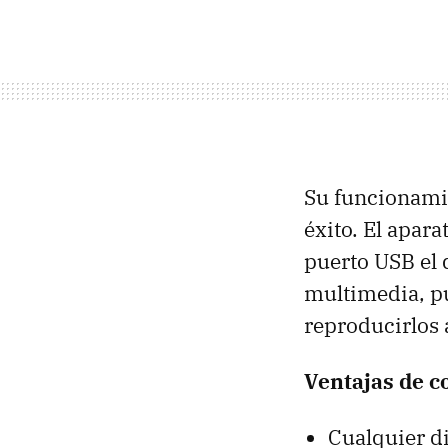
Su funcionamie
éxito. El apara
puerto
USB
el 
multimedia, pu
reproducirlos
Ventajas de c
Cualquier d