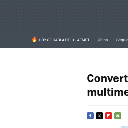
HOY SE HABLA DE
AEMET
China
Sequí
Convert
multim
FACEBOOK
TWITTER
FLIPBOARD
E-