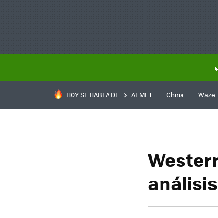
HOY SE HABLA DE
AEMET
China
Waze
Western
análisis