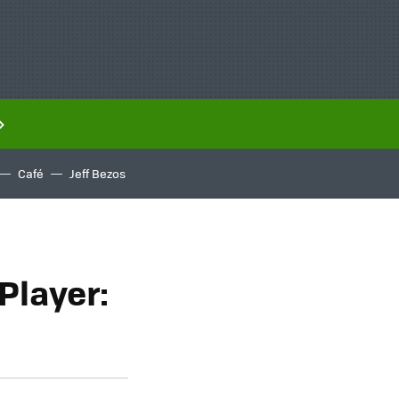
Café
Jeff Bezos
Player: