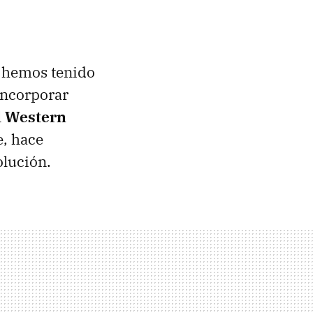
e hemos tenido
incorporar
l
Western
e, hace
olución.