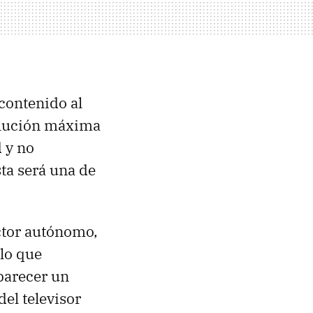
 contenido al
solución máxima
 y no
sta será una de
tor autónomo,
 lo que
parecer un
el televisor