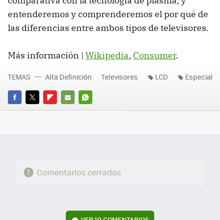
comparativa con la tecnología de plasma, y
entenderemos y comprenderemos el por qué de
las diferencias entre ambos tipos de televisores.
Más información |
Wikipedia
,
Consumer
.
TEMAS
Alta Definición
Televisores
LCD
Especial
FACEBOOK
TWITTER
FLIPBOARD
E-
WHATSAPP
MAIL
Comentarios cerrados
VER
10 COMENTARIOS