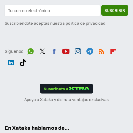
SUSCRIBIR
Suscribiéndote aceptas nuestra
política de privacidad
Síguenos
Wh
Twit
Fac
You
Inst
Tele
RSS
Flip
ats
ter
ebo
tub
agr
gra
boa
Link
Tikt
App
ok
e
am
m
rd
edI
ok
Suscríbete a
n
Apoya a Xataka y disfruta ventajas exclusivas
En Xataka hablamos de...