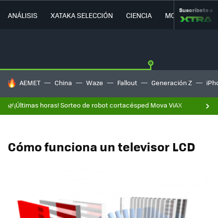
Suscríbete a
ANÁLISIS
XATAKA SELECCIÓN
CIENCIA
MOVILIDAD
HOY SE HABLA DE
AEMET
China
Waze
Fallout
Generación Z
iPh
🌿¡Últimas horas! Sorteo de robot cortacésped Mova ViAX
Cómo funciona un televisor LCD