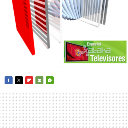
FACEBOOK
TWITTER
FLIPBOARD
E-
WHATSAPP
MAIL