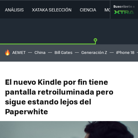
Suscríbete a
ANÁLISIS
XATAKA SELECCIÓN
CIENCIA
MOVILIDAD
HOY SE HABLA DE
AEMET
China
Bill Gates
Generación Z
iPhone 18
El nuevo Kindle por fin tiene
pantalla retroiluminada pero
sigue estando lejos del
Paperwhite