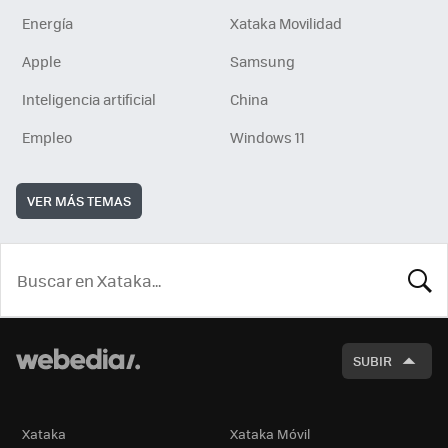
Energía
Xataka Movilidad
Apple
Samsung
Inteligencia artificial
China
Empleo
Windows 11
VER MÁS TEMAS
BUSCA
SUBIR
Xataka
Xataka Móvil