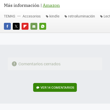
Más información |
Amazon
TEMAS
Accesorios
kindle
retroiluminación
Lec
FACEBOOK
TWITTER
FLIPBOARD
E-
WHATSAPP
MAIL
Comentarios cerrados
VER
14 COMENTARIOS