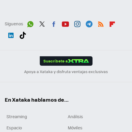
Síguenos
Wh
Twit
Fac
You
Inst
Tele
RSS
Flip
ats
ter
ebo
tub
agr
gra
boa
Link
Tikt
App
ok
e
am
m
rd
edI
ok
Suscríbete a
n
Apoya a Xataka y disfruta ventajas exclusivas
En Xataka hablamos de...
Streaming
Análisis
Espacio
Móviles