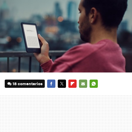
18 comentarios
FACEBOOK
TWITTER
FLIPBOARD
E-
WHATSAPP
MAIL