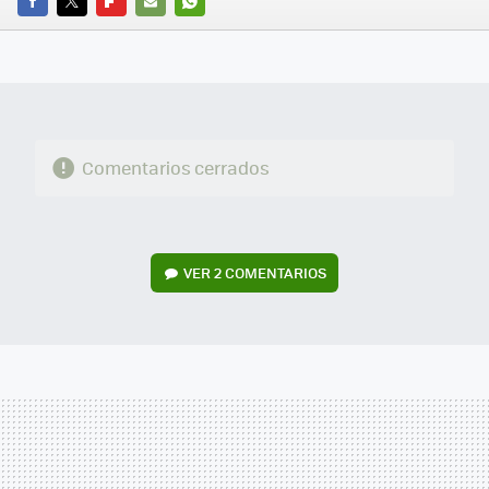
FACEBOOK
TWITTER
FLIPBOARD
E-
WHATSAPP
MAIL
Comentarios cerrados
VER
2 COMENTARIOS