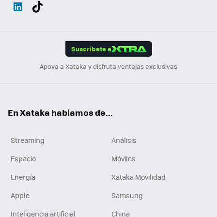
Wh
Twit
Fac
You
Inst
Tele
RSS
Flip
ats
ter
ebo
tub
agr
gra
boa
Link
Tikt
App
ok
e
am
m
rd
edI
ok
Suscríbete a
n
Apoya a Xataka y disfruta ventajas exclusivas
En Xataka hablamos de...
Streaming
Análisis
Espacio
Móviles
Energía
Xataka Movilidad
Apple
Samsung
Inteligencia artificial
China