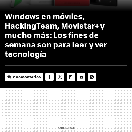
Windows en móviles,
HackingTeam, Movistar+ y
mucho más: Los fines de
semana son para leer y ver
tecnología
2 comentarios
FACEBOOK
TWITTER
FLIPBOARD
E-
WHATSAPP
MAIL