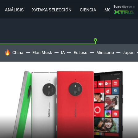
Suscríbete a
ANÁLISIS
XATAKA SELECCIÓN
CIENCIA
MOVILIDAD
HOY SE HABLA DE
China
Elon Musk
IA
Eclipse
Miniserie
Japón